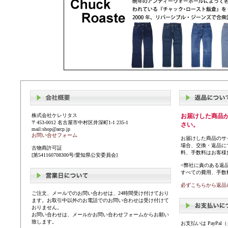
株式会社ケレリタス
お届けした商品
〒453-0012 名古屋市中村区井深町1-1 235-1
さい。
mail:shop@arcp.jp
お問い合せフォーム
お届けした商品のサ
場合、交換・返品に
古物商許可証
料、手数料はお客様
[第541160708300号/愛知県公安委員会]
<弊社に責のある返
すべての費用、手数
必ずこちらから返品
ご注文、メールでのお問い合わせは、24時間受け付けており
ます。お取引中以外のお電話でのお問い合わせは受け付けて
おりません。
お問い合わせは、メールかお問い合わせフォームからお願い
致します。
お支払いは PayP