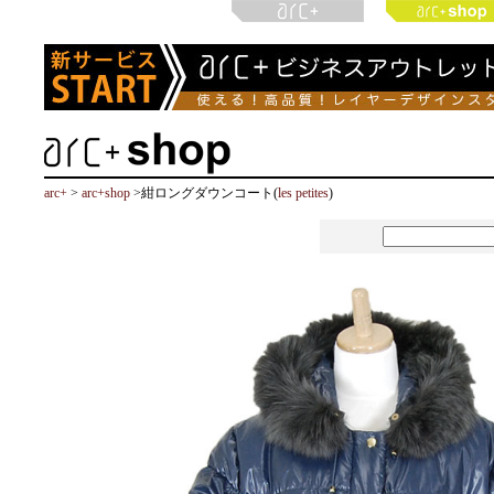
arc+
>
arc+shop
>紺ロングダウンコート(
les petites
)