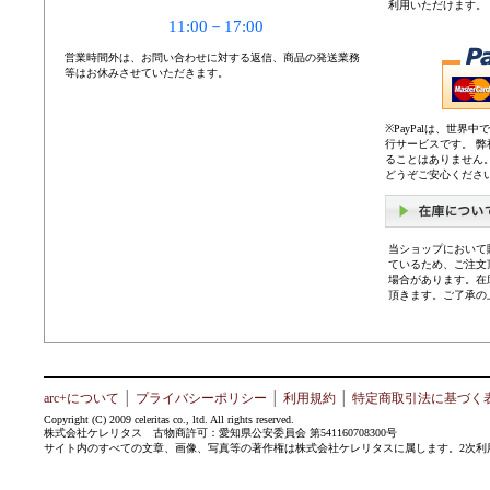
利用いただけます。
11:00－17:00
営業時間外は、お問い合わせに対する返信、商品の発送業務
等はお休みさせていただきます。
※PayPalは、世
行サービスです。 
ることはありません
どうぞご安心くださ
当ショップにおいて
ているため、ご注文
場合があります。在
頂きます。ご了承の
arc+について
│
プライバシーポリシー
│
利用規約
│
特定商取引法に基づく
Copyright (C) 2009 celeritas co., ltd. All rights reserved.
株式会社ケレリタス 古物商許可：愛知県公安委員会 第541160708300号
サイト内のすべての文章、画像、写真等の著作権は株式会社ケレリタスに属します。2次利