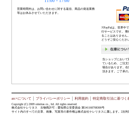
11:00－17:00
営業時間外は、お問い合わせに対する返信、商品の発送業務
等はお休みさせていただきます。
※PayPalは、世
行サービスです。 
ることはありません
どうぞご安心くださ
当ショップにおいて
ているため、ご注文
場合があります。在
頂きます。ご了承の
arc+について
│
プライバシーポリシー
│
利用規約
│
特定商取引法に基づく
Copyright (C) 2009 celeritas co., ltd. All rights reserved.
株式会社ケレリタス 古物商許可：愛知県公安委員会 第541160708300号
サイト内のすべての文章、画像、写真等の著作権は株式会社ケレリタスに属します。2次利