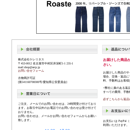
株式会社ケレリタス
お届けした商品
〒453-0012 名古屋市中村区井深町1-1 235-1
さい。
mail:shop@arcp.jp
お問い合せフォーム
お届けした商品のサ
場合、交換・返品に
古物商許可証
料、手数料はお客様
[第541160708300号/愛知県公安委員会]
<弊社に責のある返
すべての費用、手数
必ずこちらから返品
ご注文、メールでのお問い合わせは、24時間受け付けており
ます。お取引中以外のお電話でのお問い合わせは受け付けて
おりません。
お問い合わせは、メールかお問い合わせフォームからお願い
致します。
お支払いは PayP
利用いただけます。