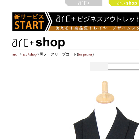
arc+
>
arc+shop
>黒ノースリーブコート(
les petites
)