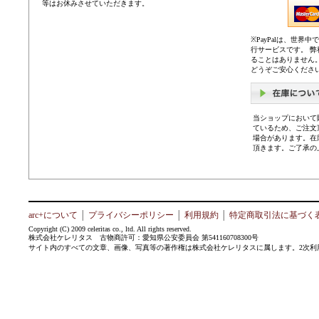
等はお休みさせていただきます。
※PayPalは、世
行サービスです。 
ることはありません
どうぞご安心くださ
当ショップにおいて
ているため、ご注文
場合があります。在
頂きます。ご了承の
arc+について
│
プライバシーポリシー
│
利用規約
│
特定商取引法に基づく
Copyright (C) 2009 celeritas co., ltd. All rights reserved.
株式会社ケレリタス 古物商許可：愛知県公安委員会 第541160708300号
サイト内のすべての文章、画像、写真等の著作権は株式会社ケレリタスに属します。2次利