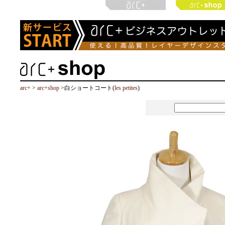
arc+
>
arc+shop
>白ショートコート(
les petites
)