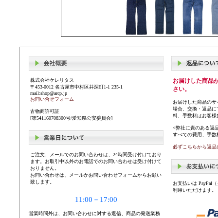
株式会社ケレリタス
お届けした商品
〒453-0012 名古屋市中村区井深町1-1 235-1
さい。
mail:shop@arcp.jp
お問い合せフォーム
お届けした商品のサ
場合、交換・返品に
古物商許可証
料、手数料はお客様
[第541160708300号/愛知県公安委員会]
<弊社に責のある返
すべての費用、手数
必ずこちらから返品
ご注文、メールでのお問い合わせは、24時間受け付けており
ます。お取引中以外のお電話でのお問い合わせは受け付けて
おりません。
お問い合わせは、メールかお問い合わせフォームからお願い
致します。
お支払いは PayP
利用いただけます。
11:00－17:00
営業時間外は、お問い合わせに対する返信、商品の発送業務