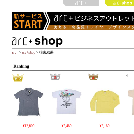
arc+
>
arc+shop
> 検索結果
Ranking
4
¥12,800
¥2,480
¥2,180