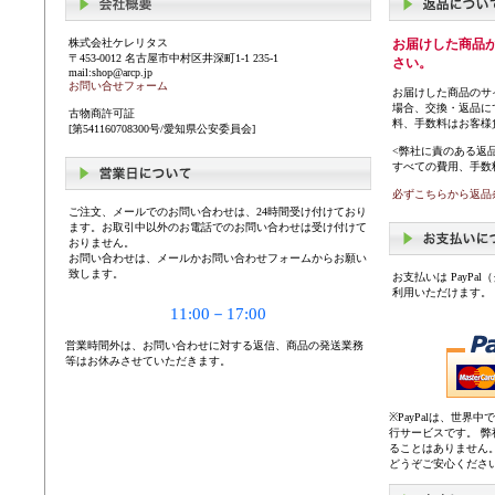
株式会社ケレリタス
お届けした商品
〒453-0012 名古屋市中村区井深町1-1 235-1
さい。
mail:shop@arcp.jp
お問い合せフォーム
お届けした商品のサ
場合、交換・返品に
古物商許可証
料、手数料はお客様
[第541160708300号/愛知県公安委員会]
<弊社に責のある返
すべての費用、手数
必ずこちらから返品
ご注文、メールでのお問い合わせは、24時間受け付けており
ます。お取引中以外のお電話でのお問い合わせは受け付けて
おりません。
お問い合わせは、メールかお問い合わせフォームからお願い
致します。
お支払いは PayP
利用いただけます。
11:00－17:00
営業時間外は、お問い合わせに対する返信、商品の発送業務
等はお休みさせていただきます。
※PayPalは、世
行サービスです。 
ることはありません
どうぞご安心くださ