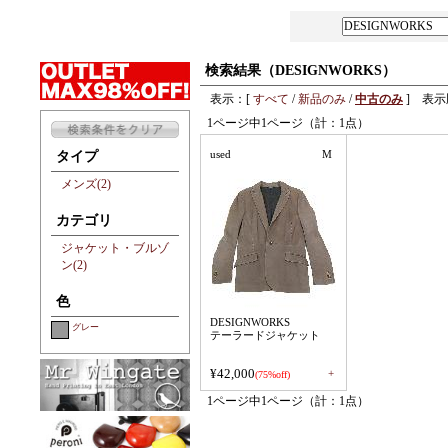
検索結果（DESIGNWORKS）
表示：[
すべて
/
新品のみ
/
中古のみ
] 表示
1ページ中1ページ（計：1点）
used
M
タイプ
メンズ(2)
カテゴリ
ジャケット・ブルゾ
ン(2)
色
DESIGNWORKS
グレー
テーラードジャケット
¥42,000
+
(75%off)
1ページ中1ページ（計：1点）