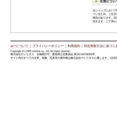
当ショップにおいて
ているため、ご注文
場合があります。在
頂きます。ご了承の
arc+について
│
プライバシーポリシー
│
利用規約
│
特定商取引法に基づく
Copyright (C) 2009 celeritas co., ltd. All rights reserved.
株式会社ケレリタス 古物商許可：愛知県公安委員会 第541160708300号
サイト内のすべての文章、画像、写真等の著作権は株式会社ケレリタスに属します。2次利