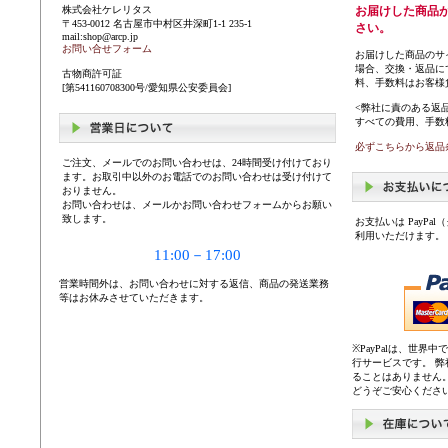
株式会社ケレリタス
お届けした商品
〒453-0012 名古屋市中村区井深町1-1 235-1
さい。
mail:shop@arcp.jp
お問い合せフォーム
お届けした商品のサ
場合、交換・返品に
古物商許可証
料、手数料はお客様
[第541160708300号/愛知県公安委員会]
<弊社に責のある返
すべての費用、手数
必ずこちらから返品
ご注文、メールでのお問い合わせは、24時間受け付けており
ます。お取引中以外のお電話でのお問い合わせは受け付けて
おりません。
お問い合わせは、メールかお問い合わせフォームからお願い
致します。
お支払いは PayP
利用いただけます。
11:00－17:00
営業時間外は、お問い合わせに対する返信、商品の発送業務
等はお休みさせていただきます。
※PayPalは、世
行サービスです。 
ることはありません
どうぞご安心くださ