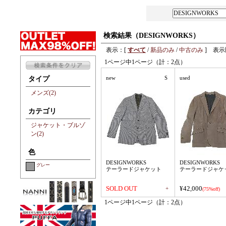
検索結果（DESIGNWORKS）
表示：[
すべて
/
新品のみ
/
中古のみ
] 表示
1ページ中1ページ（計：2点）
new
S
used
タイプ
メンズ(2)
カテゴリ
ジャケット・ブルゾ
ン(2)
色
DESIGNWORKS
DESIGNWORKS
グレー
テーラードジャケット
テーラードジャケ
SOLD OUT
¥42,000
+
(75%off)
1ページ中1ページ（計：2点）