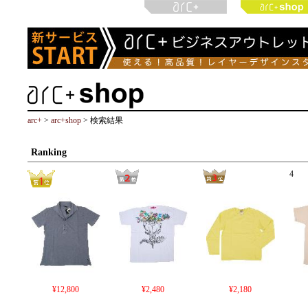
arc+
>
arc+shop
> 検索結果
Ranking
4
¥12,800
¥2,480
¥2,180