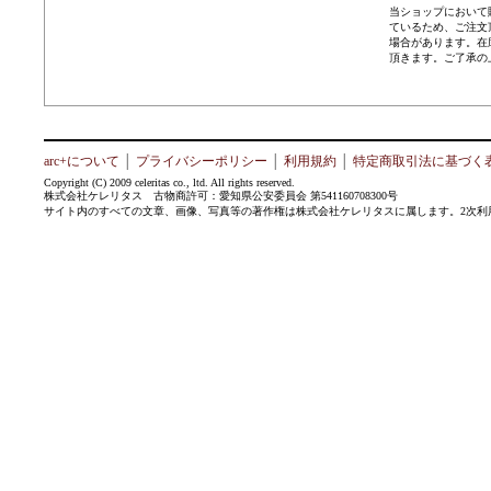
当ショップにおいて
ているため、ご注文
場合があります。在
頂きます。ご了承の
arc+について
│
プライバシーポリシー
│
利用規約
│
特定商取引法に基づく
Copyright (C) 2009 celeritas co., ltd. All rights reserved.
株式会社ケレリタス 古物商許可：愛知県公安委員会 第541160708300号
サイト内のすべての文章、画像、写真等の著作権は株式会社ケレリタスに属します。2次利