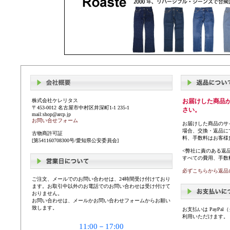
株式会社ケレリタス
お届けした商品
〒453-0012 名古屋市中村区井深町1-1 235-1
さい。
mail:shop@arcp.jp
お問い合せフォーム
お届けした商品のサ
場合、交換・返品に
古物商許可証
料、手数料はお客様
[第541160708300号/愛知県公安委員会]
<弊社に責のある返
すべての費用、手数
必ずこちらから返品
ご注文、メールでのお問い合わせは、24時間受け付けており
ます。お取引中以外のお電話でのお問い合わせは受け付けて
おりません。
お問い合わせは、メールかお問い合わせフォームからお願い
致します。
お支払いは PayP
利用いただけます。
11:00－17:00