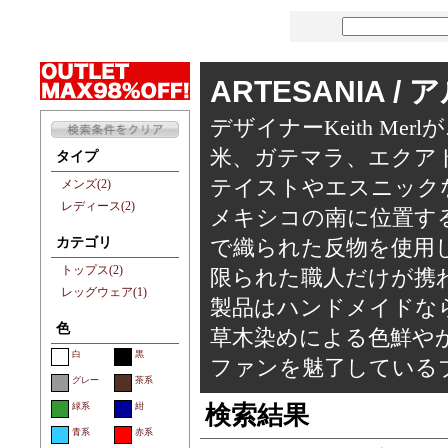
ARTESANIA /
デザイナーKeith Me
米、ガテマラ、エクア
タイプ
テイストやエスニック
メンズ(2)
レディース(2)
メキシコの南に位置す
カテゴリ
で織られた反物を使用
トップス(2)
限られた職人だけが携
レッグウェア(1)
製品はハンドメイドな
色
草木染めによる色鮮や
白
黒
ファンを魅了している
グレー
茶系
緑系
紺
検索結果
青系
赤系