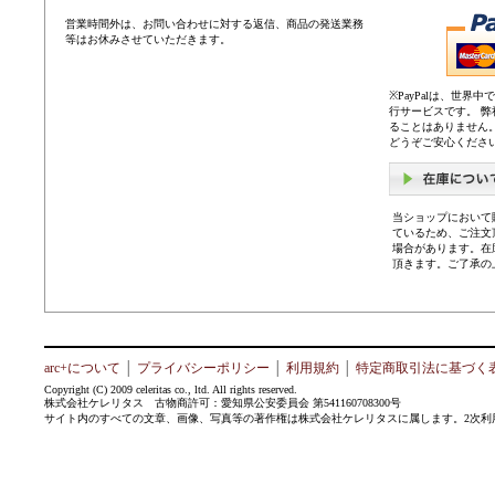
営業時間外は、お問い合わせに対する返信、商品の発送業務
等はお休みさせていただきます。
※PayPalは、世
行サービスです。 
ることはありません
どうぞご安心くださ
当ショップにおいて
ているため、ご注文
場合があります。在
頂きます。ご了承の
arc+について
│
プライバシーポリシー
│
利用規約
│
特定商取引法に基づく
Copyright (C) 2009 celeritas co., ltd. All rights reserved.
株式会社ケレリタス 古物商許可：愛知県公安委員会 第541160708300号
サイト内のすべての文章、画像、写真等の著作権は株式会社ケレリタスに属します。2次利