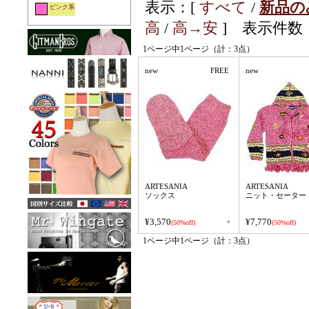
表示：[
すべて
/
新品の
ピンク系
高
/
高→安
] 表示件数：
1ページ中1ページ（計：3点）
new
FREE
new
ARTESANIA
ARTESANIA
ソックス
ニット・セーター
¥3,570
¥7,770
+
(50%off)
(50%off)
1ページ中1ページ（計：3点）