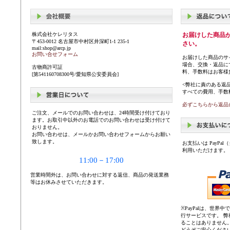
株式会社ケレリタス
お届けした商品
〒453-0012 名古屋市中村区井深町1-1 235-1
さい。
mail:shop@arcp.jp
お問い合せフォーム
お届けした商品のサ
場合、交換・返品に
古物商許可証
料、手数料はお客様
[第541160708300号/愛知県公安委員会]
<弊社に責のある返
すべての費用、手数
必ずこちらから返品
ご注文、メールでのお問い合わせは、24時間受け付けており
ます。お取引中以外のお電話でのお問い合わせは受け付けて
おりません。
お問い合わせは、メールかお問い合わせフォームからお願い
致します。
お支払いは PayP
利用いただけます。
11:00－17:00
営業時間外は、お問い合わせに対する返信、商品の発送業務
等はお休みさせていただきます。
※PayPalは、世
行サービスです。 
ることはありません
どうぞご安心くださ