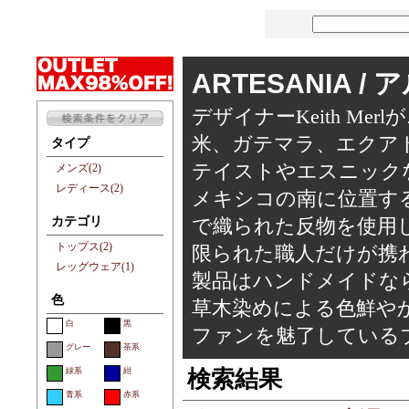
ARTESANIA /
デザイナーKeith Me
米、ガテマラ、エクア
タイプ
テイストやエスニック
メンズ(2)
レディース(2)
メキシコの南に位置す
カテゴリ
で織られた反物を使用
トップス(2)
限られた職人だけが携
レッグウェア(1)
製品はハンドメイドな
色
草木染めによる色鮮や
白
黒
ファンを魅了している
グレー
茶系
緑系
紺
検索結果
青系
赤系