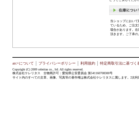
当ショップにおいて
ているため、ご注文
場合があります。在
頂きます。ご了承の
arc+について
│
プライバシーポリシー
│
利用規約
│
特定商取引法に基づく
Copyright (C) 2009 celeritas co., ltd. All rights reserved.
株式会社ケレリタス 古物商許可：愛知県公安委員会 第541160708300号
サイト内のすべての文章、画像、写真等の著作権は株式会社ケレリタスに属します。2次利