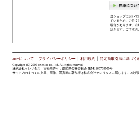
当ショップにおいて
ているため、ご注文
場合があります。在
頂きます。ご了承の
arc+について
│
プライバシーポリシー
│
利用規約
│
特定商取引法に基づく
Copyright (C) 2009 celeritas co., ltd. All rights reserved.
株式会社ケレリタス 古物商許可：愛知県公安委員会 第541160708300号
サイト内のすべての文章、画像、写真等の著作権は株式会社ケレリタスに属します。2次利