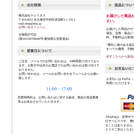
株式会社ケレリタス
お届けした商品
〒453-0012 名古屋市中村区井深町1-1 235-1
さい。
mail:shop@arcp.jp
お問い合せフォーム
お届けした商品のサ
場合、交換・返品に
古物商許可証
料、手数料はお客様
[第541160708300号/愛知県公安委員会]
<弊社に責のある返
すべての費用、手数
必ずこちらから返品
ご注文、メールでのお問い合わせは、24時間受け付けており
ます。お取引中以外のお電話でのお問い合わせは受け付けて
おりません。
お問い合わせは、メールかお問い合わせフォームからお願い
致します。
お支払いは PayP
利用いただけます。
11:00－17:00
営業時間外は、お問い合わせに対する返信、商品の発送業務
等はお休みさせていただきます。
※PayPalは、世
行サービスです。 
ることはありません
どうぞご安心くださ