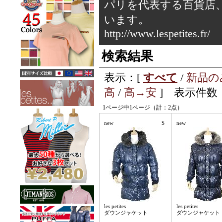
パリを代表する百貨店
います。
http://www.lespetites.fr/
検索結果
表示：[
すべて
/
新品の
高
/
高→安
] 表示件数：
1ページ中1ページ（計：2点）
new
S
new
les petites
les petites
ダウンジャケット
ダウンジャケット