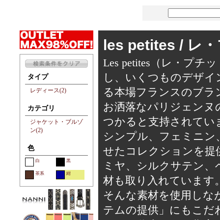
les petites /
Les petites（
し、いくつものデザイ
タイプ
る本場フランスのブラ
レディース(2)
お洒落なパリジェンヌの間
カテゴリ
つかると支持されてい
ジャケット・ブルゾ
ン(2)
シンプル、フェミニン
色
せたコレクションを提
白
黒
ミヤ、シルクサテン、
茶系
紺
材も取り入れています
そんな素材を使用しな
テムの提供」にもこだ