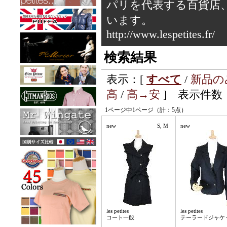
パリを代表する百貨店
います。
http://www.lespetites.fr/
検索結果
表示：[
すべて
/
新品の
高
/
高→安
] 表示件数：
1ページ中1ページ（計：5点）
new
S, M
new
les petites
les petites
コート一般
テーラードジャケ