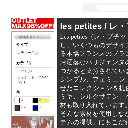
les petites /
Les petites（
し、いくつものデザイ
タイプ
る本場フランスのブラ
レディース(5)
お洒落なパリジェンヌの間
カテゴリ
つかると支持されてい
コート(4)
ジャケット・ブルゾ
シンプル、フェミニン
ン(1)
せたコレクションを提
色
ミヤ、シルクサテン、
白
黒
材も取り入れています
茶系
紺
そんな素材を使用しな
テムの提供」にもこだ