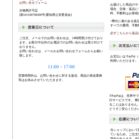
お問い合せフォーム
お届けした商品のサ
場合、交換・返品に
古物商許可証
料、手数料はお客様
[第541160708300号/愛知県公安委員会]
<弊社に責のある返
すべての費用、手数
必ずこちらから返品
ご注文、メールでのお問い合わせは、24時間受け付けており
ます。お取引中以外のお電話でのお問い合わせは受け付けて
おりません。
お問い合わせは、メールかお問い合わせフォームからお願い
致します。
お支払いは PayP
利用いただけます。
11:00－17:00
営業時間外は、お問い合わせに対する返信、商品の発送業務
等はお休みさせていただきます。
※PayPalは、世
行サービスです。 
ることはありません
どうぞご安心くださ
当ショップにおいて
ているため、ご注文
場合があります。在