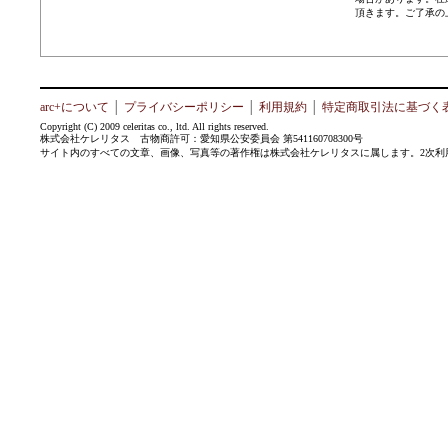
頂きます。ご了承の
arc+について
│
プライバシーポリシー
│
利用規約
│
特定商取引法に基づく
Copyright (C) 2009 celeritas co., ltd. All rights reserved.
株式会社ケレリタス 古物商許可：愛知県公安委員会 第541160708300号
サイト内のすべての文章、画像、写真等の著作権は株式会社ケレリタスに属します。2次利