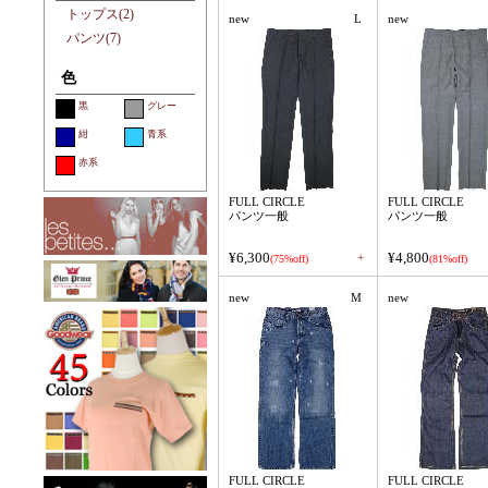
トップス(2)
new
L
new
パンツ(7)
色
黒
グレー
紺
青系
赤系
FULL CIRCLE
FULL CIRCLE
パンツ一般
パンツ一般
¥6,300
¥4,800
+
(75%off)
(81%off)
new
M
new
FULL CIRCLE
FULL CIRCLE