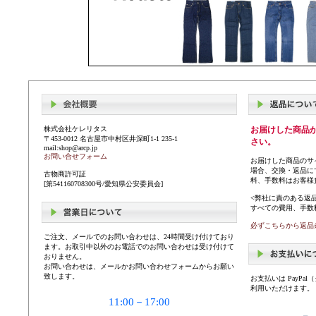
株式会社ケレリタス
お届けした商品
〒453-0012 名古屋市中村区井深町1-1 235-1
さい。
mail:shop@arcp.jp
お問い合せフォーム
お届けした商品のサ
場合、交換・返品に
古物商許可証
料、手数料はお客様
[第541160708300号/愛知県公安委員会]
<弊社に責のある返
すべての費用、手数
必ずこちらから返品
ご注文、メールでのお問い合わせは、24時間受け付けており
ます。お取引中以外のお電話でのお問い合わせは受け付けて
おりません。
お問い合わせは、メールかお問い合わせフォームからお願い
致します。
お支払いは PayP
利用いただけます。
11:00－17:00