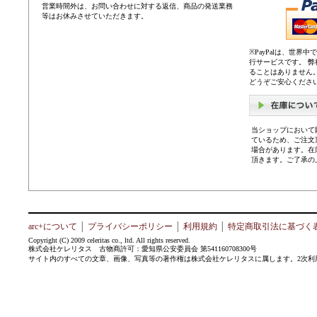
営業時間外は、お問い合わせに対する返信、商品の発送業務
等はお休みさせていただきます。
※PayPalは、世
行サービスです。 
ることはありません
どうぞご安心くださ
当ショップにおいて
ているため、ご注文
場合があります。在
頂きます。ご了承の
arc+について
│
プライバシーポリシー
│
利用規約
│
特定商取引法に基づく
Copyright (C) 2009 celeritas co., ltd. All rights reserved.
株式会社ケレリタス 古物商許可：愛知県公安委員会 第541160708300号
サイト内のすべての文章、画像、写真等の著作権は株式会社ケレリタスに属します。2次利