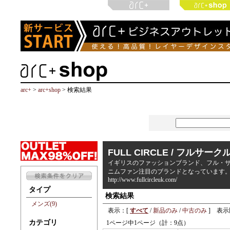
arc+
>
arc+shop
> 検索結果
FULL CIRCLE / フルサーク
イギリスのファッションブランド、フル・サ
ニムファン注目のブランドとなっています
http://www.fullcircleuk.com/
タイプ
検索結果
メンズ(9)
表示：[
すべて
/
新品のみ
/
中古のみ
] 表示
カテゴリ
1ページ中1ページ（計：9点）