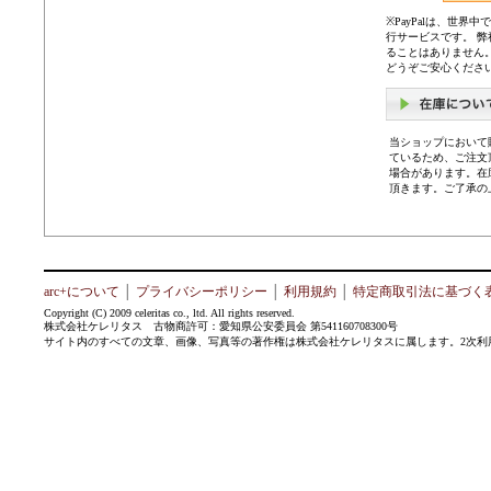
※PayPalは、世
行サービスです。 
ることはありません
どうぞご安心くださ
当ショップにおいて
ているため、ご注文
場合があります。在
頂きます。ご了承の
arc+について
│
プライバシーポリシー
│
利用規約
│
特定商取引法に基づく
Copyright (C) 2009 celeritas co., ltd. All rights reserved.
株式会社ケレリタス 古物商許可：愛知県公安委員会 第541160708300号
サイト内のすべての文章、画像、写真等の著作権は株式会社ケレリタスに属します。2次利