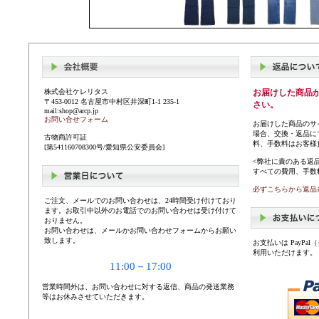
株式会社ケレリタス
お届けした商品
〒453-0012 名古屋市中村区井深町1-1 235-1
さい。
mail:shop@arcp.jp
お問い合せフォーム
お届けした商品のサ
場合、交換・返品に
古物商許可証
料、手数料はお客様
[第541160708300号/愛知県公安委員会]
<弊社に責のある返
すべての費用、手数
必ずこちらから返品
ご注文、メールでのお問い合わせは、24時間受け付けており
ます。お取引中以外のお電話でのお問い合わせは受け付けて
おりません。
お問い合わせは、メールかお問い合わせフォームからお願い
致します。
お支払いは PayP
利用いただけます。
11:00－17:00
営業時間外は、お問い合わせに対する返信、商品の発送業務
等はお休みさせていただきます。