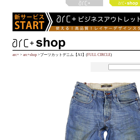
arc+
>
arc+shop
>ブーツカットデニム【A1】(
FULL CIRCLE
)