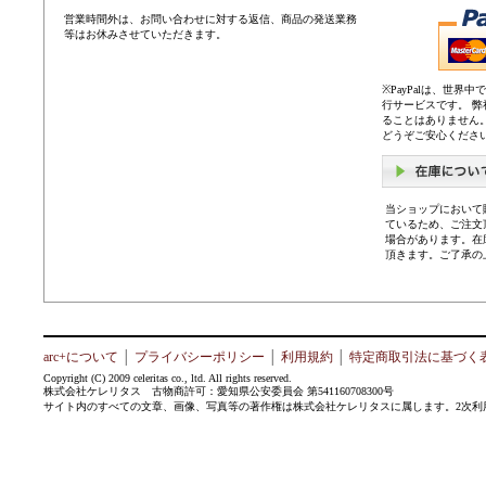
営業時間外は、お問い合わせに対する返信、商品の発送業務
等はお休みさせていただきます。
※PayPalは、世
行サービスです。 
ることはありません
どうぞご安心くださ
当ショップにおいて
ているため、ご注文
場合があります。在
頂きます。ご了承の
arc+について
│
プライバシーポリシー
│
利用規約
│
特定商取引法に基づく
Copyright (C) 2009 celeritas co., ltd. All rights reserved.
株式会社ケレリタス 古物商許可：愛知県公安委員会 第541160708300号
サイト内のすべての文章、画像、写真等の著作権は株式会社ケレリタスに属します。2次利