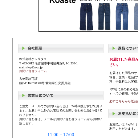
株式会社ケレリタス
お届けした商品
〒453-0012 名古屋市中村区井深町1-1 235-1
さい。
mail:shop@arcp.jp
お問い合せフォーム
お届けした商品のサ
場合、交換・返品に
古物商許可証
料、手数料はお客様
[第541160708300号/愛知県公安委員会]
<弊社に責のある返
すべての費用、手数
必ずこちらから返品
ご注文、メールでのお問い合わせは、24時間受け付けており
ます。お取引中以外のお電話でのお問い合わせは受け付けて
おりません。
お問い合わせは、メールかお問い合わせフォームからお願い
致します。
お支払いは PayP
利用いただけます。
11:00－17:00