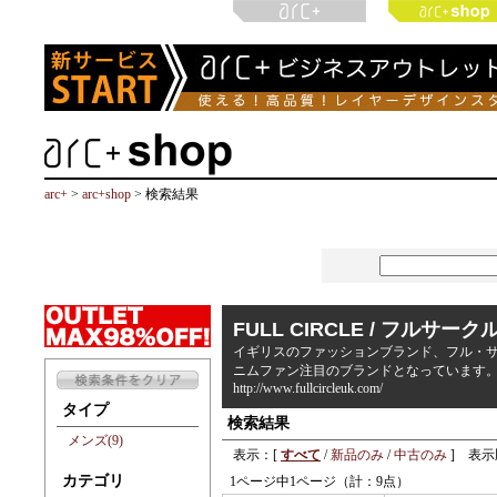
arc+
>
arc+shop
> 検索結果
FULL CIRCLE / フルサーク
イギリスのファッションブランド、フル・サ
ニムファン注目のブランドとなっています
http://www.fullcircleuk.com/
タイプ
検索結果
メンズ(9)
表示：[
すべて
/
新品のみ
/
中古のみ
] 表示
カテゴリ
1ページ中1ページ（計：9点）