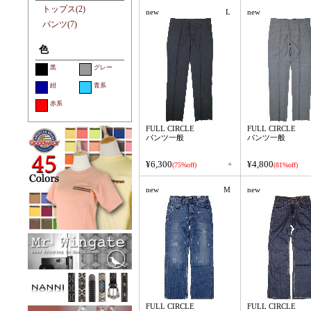
トップス(2)
new
L
new
パンツ(7)
色
黒
グレー
紺
青系
赤系
FULL CIRCLE
FULL CIRCLE
パンツ一般
パンツ一般
¥6,300
¥4,800
+
(75%off)
(81%off)
new
M
new
FULL CIRCLE
FULL CIRCLE