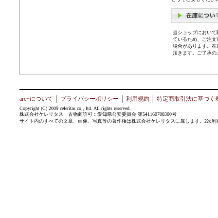
当ショップにおいて
ているため、ご注文
場合があります。在
頂きます。ご了承の
arc+について
│
プライバシーポリシー
│
利用規約
│
特定商取引法に基づく
Copyright (C) 2009 celeritas co., ltd. All rights reserved.
株式会社ケレリタス 古物商許可：愛知県公安委員会 第541160708300号
サイト内のすべての文章、画像、写真等の著作権は株式会社ケレリタスに属します。2次利