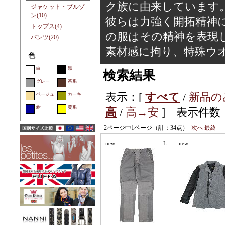
ク族に由来しています
ジャケット・ブルゾ
ン(10)
彼らは力強く開拓精神に
トップス(4)
の服はその精神を表現
パンツ(20)
素材感に拘り、特殊ウ
色
白
黒
検索結果
グレー
茶系
表示：[
すべて
/
新品の
ベージュ
カーキ
紺
黄系
高
/
高→安
] 表示件数：
2ページ中1ページ（計：34点）
次へ
最終
new
L
new