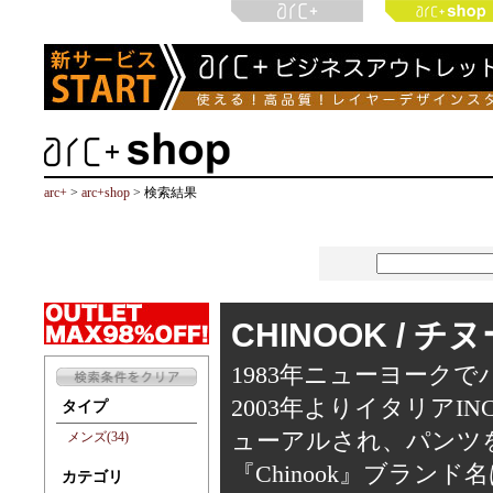
arc+
>
arc+shop
> 検索結果
CHINOOK / チ
1983年ニューヨーク
2003年よりイタリア
タイプ
ューアルされ、パンツ
メンズ(34)
『Chinook』ブラ
カテゴリ