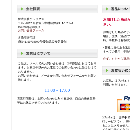
株式会社ケレリタス
お届けした商品
〒453-0012 名古屋市中村区井深町1-1 235-1
さい。
mail:shop@arcp.jp
お問い合せフォーム
お届けした商品のサ
場合、交換・返品に
古物商許可証
料、手数料はお客様
[第541160708300号/愛知県公安委員会]
<弊社に責のある返
すべての費用、手数
必ずこちらから返品
ご注文、メールでのお問い合わせは、24時間受け付けており
ます。お取引中以外のお電話でのお問い合わせは受け付けて
おりません。
お問い合わせは、メールかお問い合わせフォームからお願い
致します。
お支払いは PayP
利用いただけます。
11:00－17:00
営業時間外は、お問い合わせに対する返信、商品の発送業務
等はお休みさせていただきます。
※PayPalは、世
行サービスです。 
ることはありません
どうぞご安心くださ