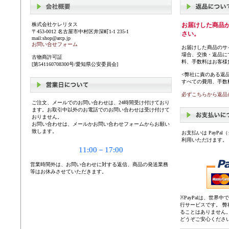
株式会社ケレリタス
お届けした商品
〒453-0012 名古屋市中村区井深町1-1 235-1
さい。
mail:shop@arcp.jp
お問い合せフォーム
お届けした商品のサ
場合、交換・返品に
古物商許可証
料、手数料はお客様
[第541160708300号/愛知県公安委員会]
<弊社に責のある返
すべての費用、手数
必ずこちらから返品
ご注文、メールでのお問い合わせは、24時間受け付けており
ます。お取引中以外のお電話でのお問い合わせは受け付けて
おりません。
お問い合わせは、メールかお問い合わせフォームからお願い
致します。
お支払いは PayP
利用いただけます。
11:00－17:00
営業時間外は、お問い合わせに対する返信、商品の発送業務
等はお休みさせていただきます。
※PayPalは、世
行サービスです。 
ることはありません
どうぞご安心くださ