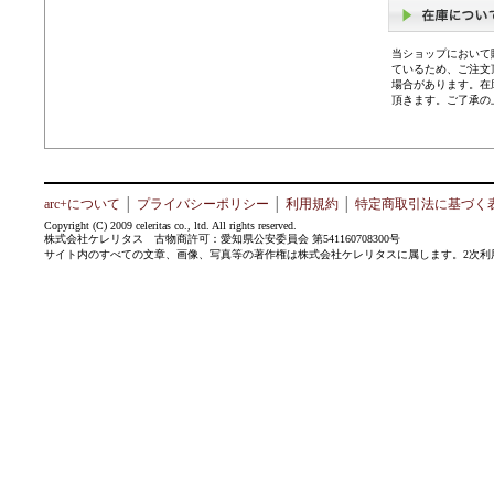
当ショップにおいて
ているため、ご注文
場合があります。在
頂きます。ご了承の
arc+について
│
プライバシーポリシー
│
利用規約
│
特定商取引法に基づく
Copyright (C) 2009 celeritas co., ltd. All rights reserved.
株式会社ケレリタス 古物商許可：愛知県公安委員会 第541160708300号
サイト内のすべての文章、画像、写真等の著作権は株式会社ケレリタスに属します。2次利