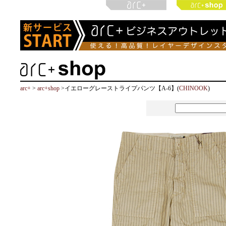
arc+
>
arc+shop
>イエローグレーストライプパンツ【A-6】(
CHINOOK
)