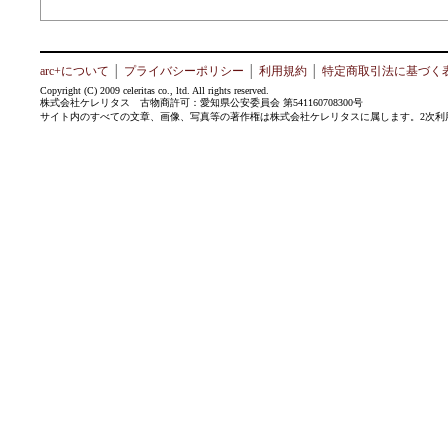
arc+について
│
プライバシーポリシー
│
利用規約
│
特定商取引法に基づく
Copyright (C) 2009 celeritas co., ltd. All rights reserved.
株式会社ケレリタス 古物商許可：愛知県公安委員会 第541160708300号
サイト内のすべての文章、画像、写真等の著作権は株式会社ケレリタスに属します。2次利