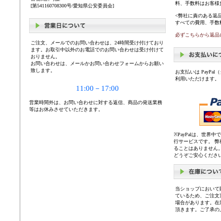
料、手数料はお客様
[第541160708300号/愛知県公安委員会]
<弊社に責のある返
すべての費用、手数
必ずこちらから返品
ご注文、メールでのお問い合わせは、24時間受け付けており
ます。お取引中以外のお電話でのお問い合わせは受け付けて
おりません。
お問い合わせは、メールかお問い合わせフォームからお願い
致します。
お支払いは PayP
利用いただけます。
11:00－17:00
営業時間外は、お問い合わせに対する返信、商品の発送業務
等はお休みさせていただきます。
※PayPalは、世
行サービスです。 
ることはありません
どうぞご安心くださ
当ショップにおいて
ているため、ご注文
場合があります。在
頂きます。ご了承の