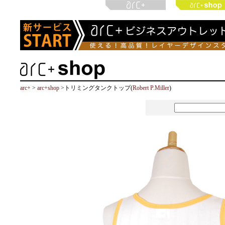
arc+
>
arc+shop
>トリミングタンクトップ(
Robert P.Miller
)