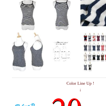
Color Line Up !
↓