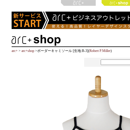
arc+
>
arc+shop
>ボーダーキャミソール [生地:B-3](
Robert P.Miller
)