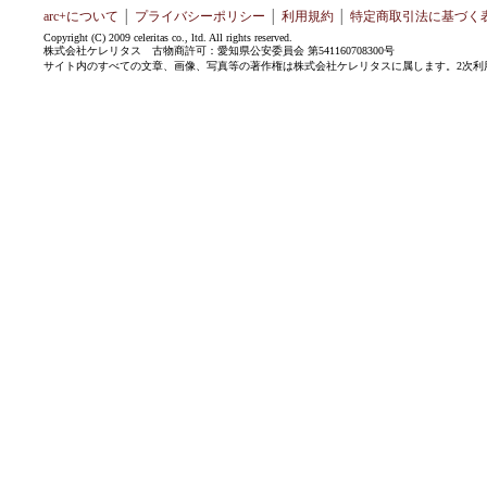
arc+について
│
プライバシーポリシー
│
利用規約
│
特定商取引法に基づく
Copyright (C) 2009 celeritas co., ltd. All rights reserved.
株式会社ケレリタス 古物商許可：愛知県公安委員会 第541160708300号
サイト内のすべての文章、画像、写真等の著作権は株式会社ケレリタスに属します。2次利