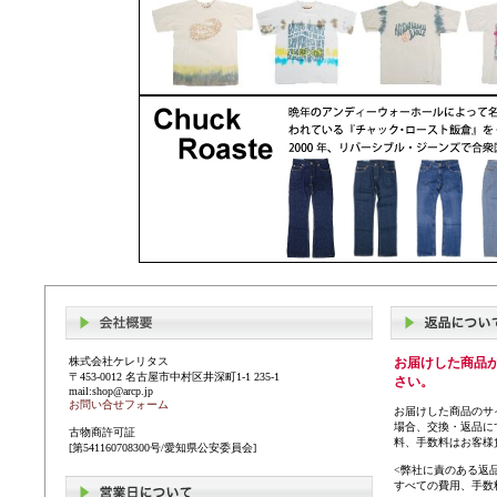
株式会社ケレリタス
お届けした商品
〒453-0012 名古屋市中村区井深町1-1 235-1
さい。
mail:shop@arcp.jp
お問い合せフォーム
お届けした商品のサ
場合、交換・返品に
古物商許可証
料、手数料はお客様
[第541160708300号/愛知県公安委員会]
<弊社に責のある返
すべての費用、手数