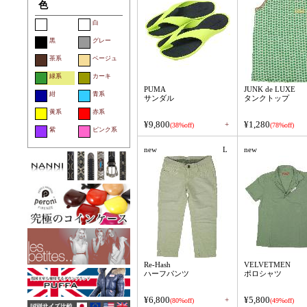
色
白
黒
グレー
茶系
ベージュ
緑系
カーキ
PUMA
JUNK de LUXE
紺
青系
サンダル
タンクトップ
黄系
赤系
¥9,800
¥1,280
+
(38%off)
(78%off)
紫
ピンク系
new
L
new
Re-Hash
VELVETMEN
ハーフパンツ
ポロシャツ
¥6,800
¥5,800
+
(80%off)
(49%off)