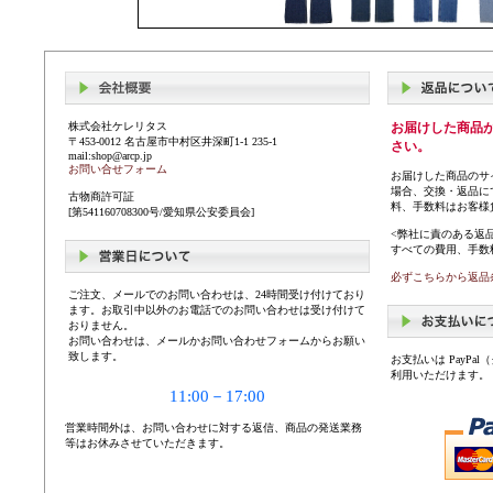
株式会社ケレリタス
お届けした商品
〒453-0012 名古屋市中村区井深町1-1 235-1
さい。
mail:shop@arcp.jp
お問い合せフォーム
お届けした商品のサ
場合、交換・返品に
古物商許可証
料、手数料はお客様
[第541160708300号/愛知県公安委員会]
<弊社に責のある返
すべての費用、手数
必ずこちらから返品
ご注文、メールでのお問い合わせは、24時間受け付けており
ます。お取引中以外のお電話でのお問い合わせは受け付けて
おりません。
お問い合わせは、メールかお問い合わせフォームからお願い
致します。
お支払いは PayP
利用いただけます。
11:00－17:00
営業時間外は、お問い合わせに対する返信、商品の発送業務
等はお休みさせていただきます。