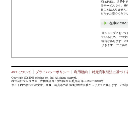
※PayPalは、世
行サービスです。 
ることはありません
どうぞご安心くださ
当ショップにおいて
ているため、ご注文
場合があります。在
頂きます。ご了承の
arc+について
│
プライバシーポリシー
│
利用規約
│
特定商取引法に基づく
Copyright (C) 2009 celeritas co., ltd. All rights reserved.
株式会社ケレリタス 古物商許可：愛知県公安委員会 第541160708300号
サイト内のすべての文章、画像、写真等の著作権は株式会社ケレリタスに属します。2次利