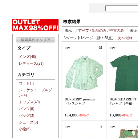
検索結果
表示：[
すべて
/
新品のみ
/
中古のみ
] 表示
3ページ中1ページ（計：58点）
次へ
最終
new
M
new
タイプ
メンズ(48)
レディース(21)
カテゴリ
コート(1)
ジャケット・ブルゾ
ン(4)
BURBERRY prorsum
BLACKBARRETT
トップス(40)
ドレスシャツ
Tシャツ（半袖）
パンツ(6)
¥14,800
¥3,800
+
バッグ(3)
(69%off)
(61%off)
シューズ(3)
new
S
new
S
小物(6)