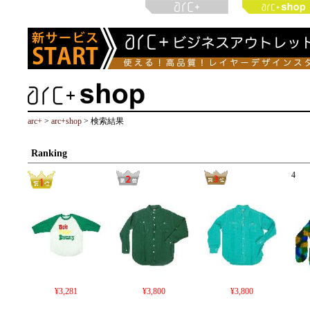
arc+
>
arc+shop
> 検索結果
Ranking
4
¥3,281
¥3,800
¥3,800