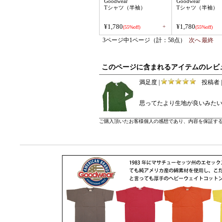
Goodwear
Goodwear
Tシャツ（半袖）
Tシャツ（半袖）
¥1,780
¥1,780
+
(55%off)
(55%off)
3ページ中1ページ（計：58点）
次へ
最終
このページに含まれるアイテムのレビ
満足度 |
投稿者 |
思ってたより生地が良いみたい
ご購入頂いたお客様個人の感想であり、内容を保証す