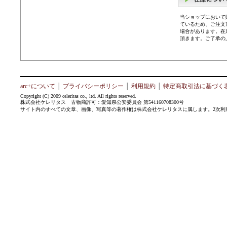
当ショップにおいて
ているため、ご注文
場合があります。在
頂きます。ご了承の
arc+について
│
プライバシーポリシー
│
利用規約
│
特定商取引法に基づく
Copyright (C) 2009 celeritas co., ltd. All rights reserved.
株式会社ケレリタス 古物商許可：愛知県公安委員会 第541160708300号
サイト内のすべての文章、画像、写真等の著作権は株式会社ケレリタスに属します。2次利