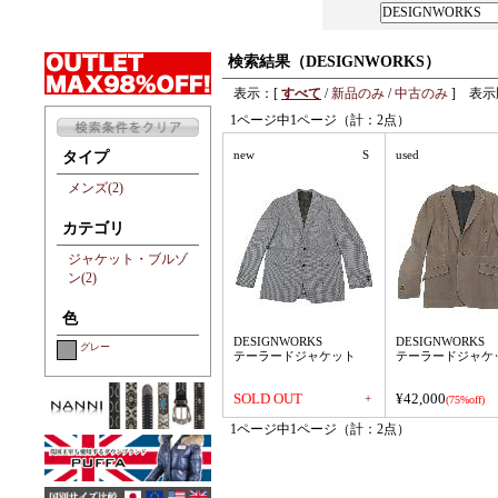
検索結果（DESIGNWORKS）
表示：[
すべて
/
新品のみ
/
中古のみ
] 表示
1ページ中1ページ（計：2点）
new
S
used
タイプ
メンズ(2)
カテゴリ
ジャケット・ブルゾ
ン(2)
色
DESIGNWORKS
DESIGNWORKS
グレー
テーラードジャケット
テーラードジャケ
SOLD OUT
¥42,000
+
(75%off)
1ページ中1ページ（計：2点）