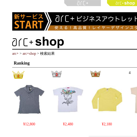
arc+
>
arc+shop
> 検索結果
Ranking
4
¥12,800
¥2,480
¥2,180