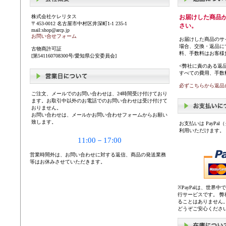
株式会社ケレリタス
お届けした商品
〒453-0012 名古屋市中村区井深町1-1 235-1
さい。
mail:shop@arcp.jp
お問い合せフォーム
お届けした商品のサ
場合、交換・返品に
古物商許可証
料、手数料はお客様
[第541160708300号/愛知県公安委員会]
<弊社に責のある返
すべての費用、手数
必ずこちらから返品
ご注文、メールでのお問い合わせは、24時間受け付けており
ます。お取引中以外のお電話でのお問い合わせは受け付けて
おりません。
お問い合わせは、メールかお問い合わせフォームからお願い
致します。
お支払いは PayP
利用いただけます。
11:00－17:00
営業時間外は、お問い合わせに対する返信、商品の発送業務
等はお休みさせていただきます。
※PayPalは、世
行サービスです。 
ることはありません
どうぞご安心くださ