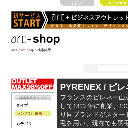
arc+
>
arc+shop
> 検索結果
PYRENEX / 
フランスのピレネー山
して1859 年に創業、1
タイプ
り同ブランドがスター
メンズ(1)→解除
毛を用い、現在でも羽
カテゴリ