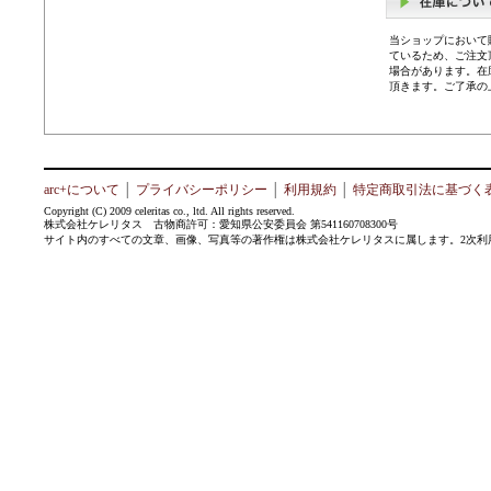
当ショップにおいて
ているため、ご注文
場合があります。在
頂きます。ご了承の
arc+について
│
プライバシーポリシー
│
利用規約
│
特定商取引法に基づく
Copyright (C) 2009 celeritas co., ltd. All rights reserved.
株式会社ケレリタス 古物商許可：愛知県公安委員会 第541160708300号
サイト内のすべての文章、画像、写真等の著作権は株式会社ケレリタスに属します。2次利