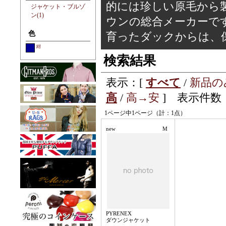
的には珍しい原毛から
ジャケット・ブルゾ
ン(1)
ウンの総合メーカーで
色
育ったダックからは、
紺
検索結果
表示：[
すべて
/
新品の
高
/
高→安
] 表示件数：
1ページ中1ページ（計：1点）
new
M
PYRENEX
ダウンジャケット