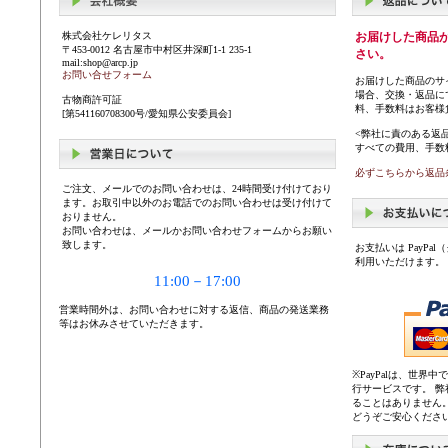
株式会社ケレリタス
お届けした商品
〒453-0012 名古屋市中村区井深町1-1 235-1
さい。
mail:shop@arcp.jp
お問い合せフォーム
お届けした商品のサ
場合、交換・返品に
古物商許可証
料、手数料はお客様
[第541160708300号/愛知県公安委員会]
<弊社に責のある返
すべての費用、手数
必ずこちらから返品
ご注文、メールでのお問い合わせは、24時間受け付けており
ます。お取引中以外のお電話でのお問い合わせは受け付けて
おりません。
お問い合わせは、メールかお問い合わせフォームからお願い
致します。
お支払いは PayP
利用いただけます。
11:00－17:00
営業時間外は、お問い合わせに対する返信、商品の発送業務
等はお休みさせていただきます。
※PayPalは、世
行サービスです。 
ることはありません
どうぞご安心くださ