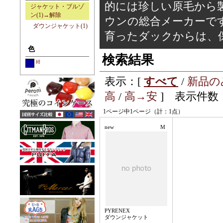
的には珍しい原毛から
ジャケット・ブルゾ
ン(1)→解除
ウンの総合メーカーで
ダウンジャケット(1)
育ったダックからは、
色
検索結果
紺
表示：[
すべて
/
新品の
高
/
高→安
] 表示件数：
1ページ中1ページ（計：1点）
new
M
PYRENEX
ダウンジャケット