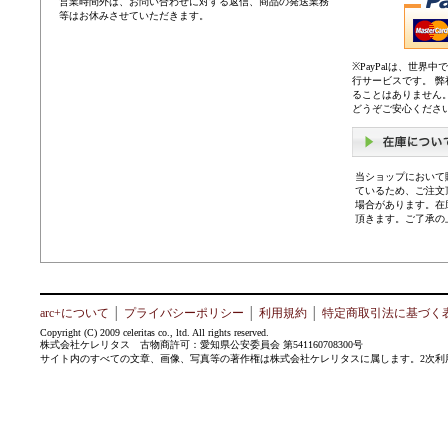
営業時間外は、お問い合わせに対する返信、商品の発送業務
等はお休みさせていただきます。
※PayPalは、世
行サービスです。 
ることはありません
どうぞご安心くださ
当ショップにおいて
ているため、ご注文
場合があります。在
頂きます。ご了承の
arc+について
│
プライバシーポリシー
│
利用規約
│
特定商取引法に基づく
Copyright (C) 2009 celeritas co., ltd. All rights reserved.
株式会社ケレリタス 古物商許可：愛知県公安委員会 第541160708300号
サイト内のすべての文章、画像、写真等の著作権は株式会社ケレリタスに属します。2次利