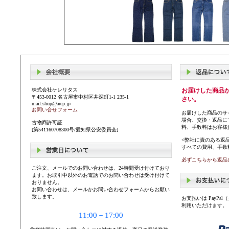
株式会社ケレリタス
お届けした商品
〒453-0012 名古屋市中村区井深町1-1 235-1
さい。
mail:shop@arcp.jp
お問い合せフォーム
お届けした商品のサ
場合、交換・返品に
古物商許可証
料、手数料はお客様
[第541160708300号/愛知県公安委員会]
<弊社に責のある返
すべての費用、手数
必ずこちらから返品
ご注文、メールでのお問い合わせは、24時間受け付けており
ます。お取引中以外のお電話でのお問い合わせは受け付けて
おりません。
お問い合わせは、メールかお問い合わせフォームからお願い
致します。
お支払いは PayP
利用いただけます。
11:00－17:00