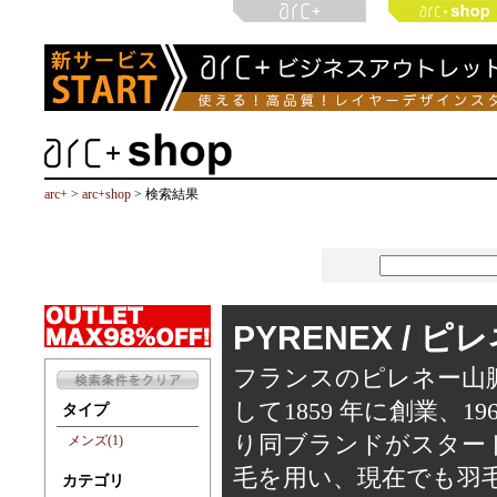
arc+
>
arc+shop
> 検索結果
PYRENEX / 
フランスのピレネー山
して1859 年に創業、1
タイプ
り同ブランドがスター
メンズ(1)
毛を用い、現在でも羽
カテゴリ