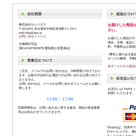
株式会社ケレリタス
お届けした商品
〒453-0012 名古屋市中村区井深町1-1 235-1
さい。
mail:shop@arcp.jp
お問い合せフォーム
お届けした商品のサ
場合、交換・返品に
古物商許可証
料、手数料はお客様
[第541160708300号/愛知県公安委員会]
<弊社に責のある返
すべての費用、手数
必ずこちらから返品
ご注文、メールでのお問い合わせは、24時間受け付けており
ます。お取引中以外のお電話でのお問い合わせは受け付けて
おりません。
お問い合わせは、メールかお問い合わせフォームからお願い
致します。
お支払いは PayP
利用いただけます。
11:00－17:00
営業時間外は、お問い合わせに対する返信、商品の発送業務
等はお休みさせていただきます。
※PayPalは、世
行サービスです。 
ることはありません