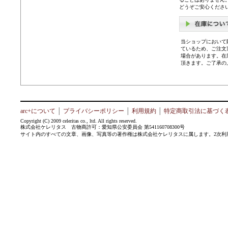
どうぞご安心くださ
当ショップにおいて
ているため、ご注文
場合があります。在
頂きます。ご了承の
arc+について
│
プライバシーポリシー
│
利用規約
│
特定商取引法に基づく
Copyright (C) 2009 celeritas co., ltd. All rights reserved.
株式会社ケレリタス 古物商許可：愛知県公安委員会 第541160708300号
サイト内のすべての文章、画像、写真等の著作権は株式会社ケレリタスに属します。2次利