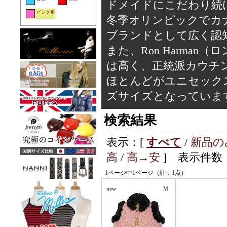
ドメイドにこだわり続
ピンク系
冬季オリンピックでカ
ブランドとして広く認
また、Ron Harma
は高く、正統派カウチ
ほとんどがユニセックスモ
ズサイズとなっていま
検索結果
表示：[
すべて
/
新品の
高
/
高→安
] 表示件数：
1ページ中1ページ（計：1点）
new
M