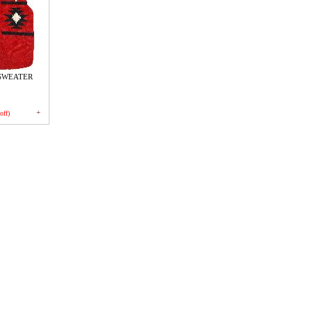
SWEATER
+
off)