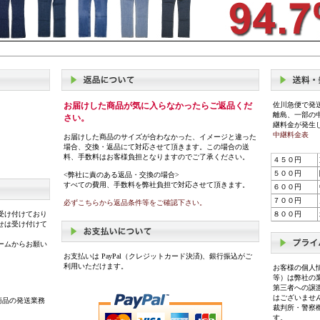
お届けした商品が気に入らなかったらご返品くだ
佐川急便で発
離島、一部の
さい。
継料金が発生
中継料金表
お届けした商品のサイズが合わなかった、イメージと違った
場合、交換・返品にて対応させて頂きます。この場合の送
料、手数料はお客様負担となりますのでご了承ください。
４５０円
５００円
<弊社に責のある返品・交換の場合>
すべての費用、手数料を弊社負担で対応させて頂きます。
６００円
７００円
必ずこちらから返品条件等をご確認下さい。
受け付けており
８００円
せは受け付けて
ームからお願い
お支払いは PayPal（クレジットカード決済)、銀行振込がご
利用いただけます。
お客様の個人
等）は弊社の
第三者への譲
はございませ
商品の発送業務
裁判所・警察
す。