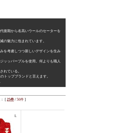
年代後期から名高いウールのセーターを
滅の魅力に包まれています。
重みを考慮しつつ新しいデザインを生み
ジッッパープルを使用。何よりも職人
されている。
チンのトップブランドと言えます。
。
： [
25件
/
50件
]
L