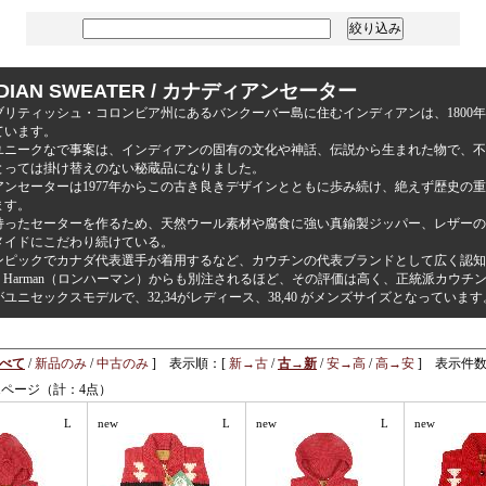
DIAN SWEATER / カナディアンセーター
ブリティッシュ・コロンビア州にあるバンクーバー島に住むインディアンは、1800
ています。
ユニークなで事案は、インディアンの固有の文化や神話、伝説から生まれた物で、不
とっては掛け替えのない秘蔵品になりました。
アンセーターは1977年からこの古き良きデザインとともに歩み続け、絶えず歴史の
ます。
持ったセーターを作るため、天然ウール素材や腐食に強い真鍮製ジッパー、レザーの
メイドにこだわり続けている。
ンピックでカナダ代表選手が着用するなど、カウチンの代表ブランドとして広く認知
n Harman（ロンハーマン）からも別注されるほど、その評価は高く、正統派カウ
ユニセックスモデルで、32,34がレディース、38,40 がメンズサイズとなっています
べて
/
新品のみ
/
中古のみ
] 表示順：[
新→古
/
古→新
/
安→高
/
高→安
] 表示件数
1ページ（計：4点）
L
new
L
new
L
new