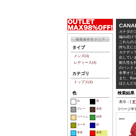
CANA
カナダの
編み続け
これらの
持ち主に
タイプ
カナディ
メンズ(4)
出してい
レディース(4)
耐久性を
のハンド
冬季オリ
カテゴリ
また、Ro
トップス(4)
ほとんどが
色
検索結果
白
黒
表示：[
す
1ページ中
グレー
茶系
ベージュ
緑系
new
カーキ
紺
青系
赤系