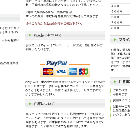
場合、交換・返品にて対応させて頂きます。この場合の送
料、手数料はお客様負担となりますのでご了承ください。
４５０円
５００円
<弊社に責のある返品・交換の場合>
すべての費用、手数料を弊社負担で対応させて頂きます。
６００円
７００円
必ずこちらから返品条件等をご確認下さい。
受け付けており
８００円
せは受け付けて
ームからお願い
お支払いは PayPal（クレジットカード決済)、銀行振込がご
利用いただけます。
お客様の個人
等）は弊社の
第三者への譲
はございませ
商品の発送業務
裁判所・警察
す。
※PayPalは、世界中で利用されているオンラインカード決済代
行サービスです。 弊社がお客様のクレジットカード番号を知
ることはありません。 高度に保護されたサービスですので、
ご覧の環境
どうぞご安心ください。
があります
実測サイズ
型番が同じ
は個体差が
当ショップにおいて販売している商品は他サイトでも販売し
いので、あ
ているため、ご注文頂いたタイミングによっては在庫切れの
場合があります。在庫切れの際はメールにてご連絡をさせて
頂きます。ご了承の上ご注文をお願い致します。