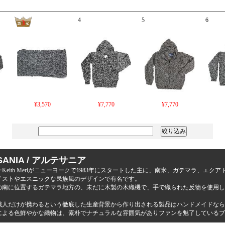
4
5
6
¥3,570
¥7,770
¥7,770
SANIA / アルテサニア
Keith Merlがニューヨークで1983年にスタートした主に、南米、ガテマラ、エ
イストやエスニックな民族風のデザインで有名です。
の南に位置するガテマラ地方の、未だに木製の木織機で、手で織られた反物を使用し
職人だけが携わるという徹底した生産背景から作り出される製品はハンドメイドなら
による色鮮やかな織物は、素朴でナチュラルな雰囲気がありファンを魅了しているブ