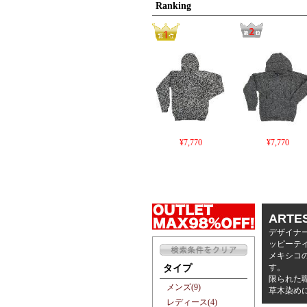
Ranking
¥7,770
¥7,770
ARTE
デザイナー
ッピーテ
メキシコ
す。
タイプ
限られた
メンズ(9)
草木染め
レディース(4)