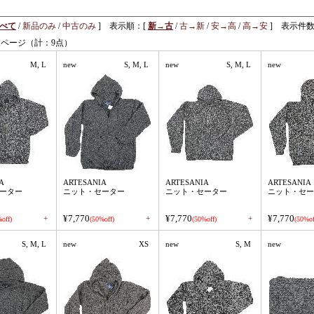
べて
/
新品のみ
/
中古のみ
] 表示順：[
新→古
/
古→新
/
安→高
/
高→安
] 表示件数
1ページ（計：9点）
M, L
new
S, M, L
new
S, M, L
new
A
ARTESANIA
ARTESANIA
ARTESANIA
ーター
ニット・セーター
ニット・セーター
ニット・セー
¥7,770
¥7,770
¥7,770
+
+
+
off)
(50%off)
(50%off)
(50%of
S, M, L
new
XS
new
S, M
new