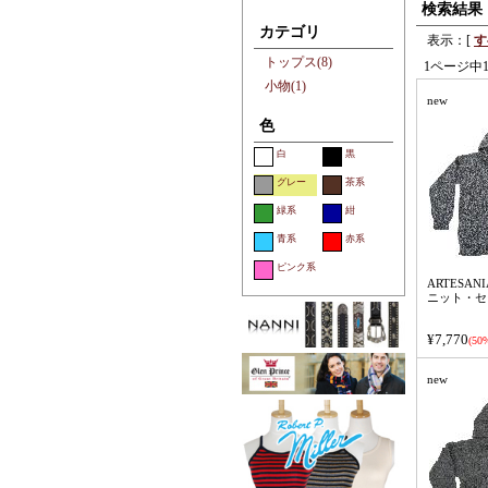
検索結果
カテゴリ
表示：[
す
トップス(8)
1ページ中
小物(1)
new
色
白
黒
グレー
茶系
緑系
紺
青系
赤系
ピンク系
ARTESANI
ニット・セ
¥7,770
(50%
new