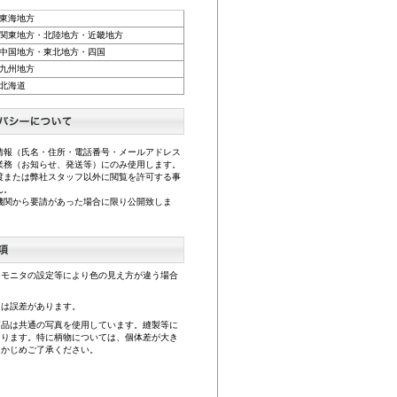
東海地方
関東地方・北陸地方・近畿地方
中国地方・東北地方・四国
九州地方
北海道
情報（氏名・住所・電話番号・メールアドレス
業務（お知らせ、発送等）にのみ使用します。
渡または弊社スタッフ以外に閲覧を許可する事
ん。
機関から要請があった場合に限り公開致しま
、モニタの設定等により色の見え方が違う場合
。
には誤差があります。
商品は共通の写真を使用しています。縫製等に
あります。特に柄物については、個体差が大き
らかじめご了承ください。