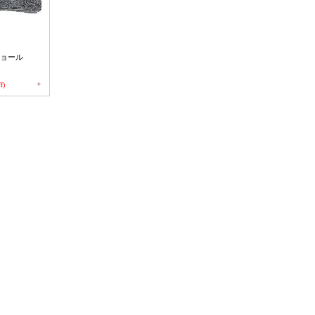
ョール
+
f)