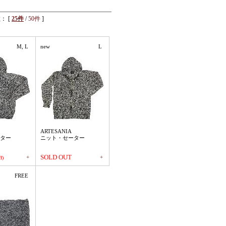
： [
25件
/
50件
]
M, L
new
L
ARTESANIA
ター
ニット・セーター
SOLD OUT
+
+
f)
FREE