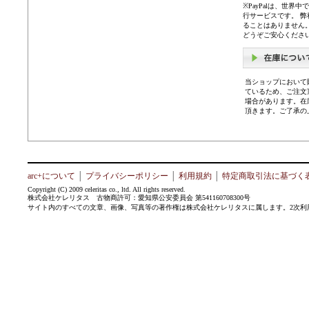
※PayPalは、世
行サービスです。 
ることはありません
どうぞご安心くださ
当ショップにおいて
ているため、ご注文
場合があります。在
頂きます。ご了承の
arc+について
│
プライバシーポリシー
│
利用規約
│
特定商取引法に基づく
Copyright (C) 2009 celeritas co., ltd. All rights reserved.
株式会社ケレリタス 古物商許可：愛知県公安委員会 第541160708300号
サイト内のすべての文章、画像、写真等の著作権は株式会社ケレリタスに属します。2次利