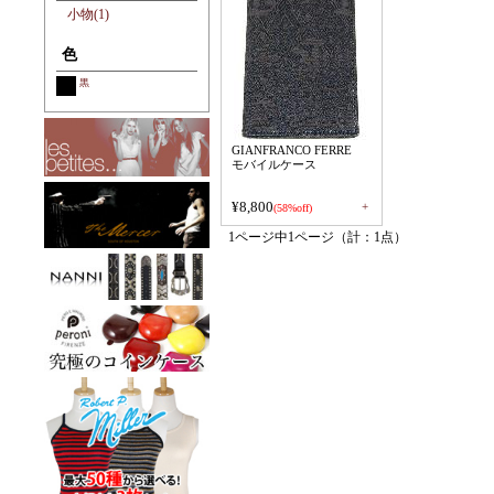
小物(1)
色
黒
GIANFRANCO FERRE
モバイルケース
¥8,800
+
(58%off)
1ページ中1ページ（計：1点）