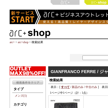
arc+
>
arc+shop
> 検索結果
GIANFRANCO FERRE 
検索結果
表示：[
すべて
/
新品のみ
/
中古のみ
] 表示
タイプ
1ページ中1ページ（計：1点）
メンズ(1)
new
FREE
カテゴリ