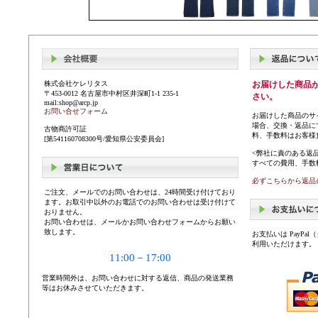
株式会社ケレリタス
お届けした商品
〒453-0012 名古屋市中村区井深町1-1 235-1
さい。
mail:shop@arcp.jp
お問い合せフォーム
お届けした商品のサ
場合、交換・返品に
古物商許可証
料、手数料はお客様
[第541160708300号/愛知県公安委員会]
<弊社に責のある返
すべての費用、手数
必ずこちらから返品
ご注文、メールでのお問い合わせは、24時間受け付けており
ます。お取引中以外のお電話でのお問い合わせは受け付けて
おりません。
お問い合わせは、メールかお問い合わせフォームからお願い
致します。
お支払いは PayP
利用いただけます。
11:00－17:00
営業時間外は、お問い合わせに対する返信、商品の発送業務
等はお休みさせていただきます。