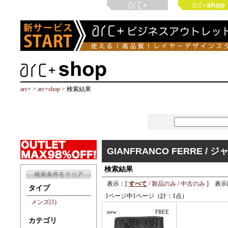
arc+
>
arc+shop
> 検索結果
GIANFRANCO FERRE 
検索結果
表示：[
すべて
/
新品のみ
/
中古のみ
] 表示
タイプ
1ページ中1ページ（計：1点）
メンズ(1)
new
FREE
カテゴリ