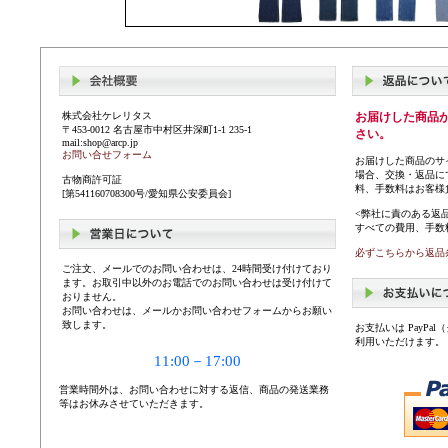
株式会社ケレリタス
お届けした商品
〒453-0012 名古屋市中村区井深町1-1 235-1
さい。
mail:shop@arcp.jp
お問い合せフォーム
お届けした商品のサ
場合、交換・返品に
古物商許可証
料、手数料はお客様
[第541160708300号/愛知県公安委員会]
<弊社に責のある返
すべての費用、手数
必ずこちらから返品
ご注文、メールでのお問い合わせは、24時間受け付けており
ます。お取引中以外のお電話でのお問い合わせは受け付けて
おりません。
お問い合わせは、メールかお問い合わせフォームからお願い
致します。
お支払いは PayP
利用いただけます。
11:00－17:00
営業時間外は、お問い合わせに対する返信、商品の発送業務
等はお休みさせていただきます。