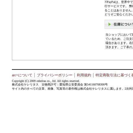
※PayPalは、世
行サービスです。 
ることはありません
どうぞご安心くださ
当ショップにおいて
ているため、ご注文
場合があります。在
頂きます。ご了承の
arc+について
│
プライバシーポリシー
│
利用規約
│
特定商取引法に基づく
Copyright (C) 2009 celeritas co., ltd. All rights reserved.
株式会社ケレリタス 古物商許可：愛知県公安委員会 第541160708300号
サイト内のすべての文章、画像、写真等の著作権は株式会社ケレリタスに属します。2次利