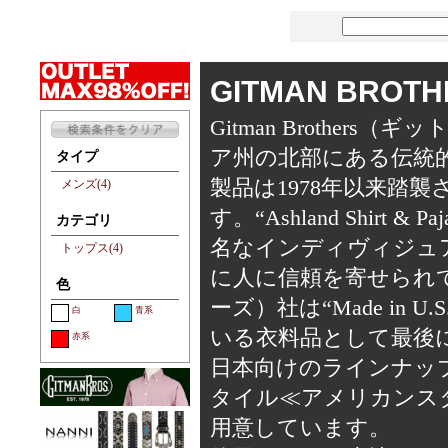
GITMAN BRO
Gitman Brothe
ア州の北部にある伝統
タイプ
製品は1978年以来踏
メンズ(4)
す。“Ashland Shir
カテゴリ
名なインディヴィジュ
トップス(4)
に人に信頼を寄せられていま
色
ーズ）社は“Made in
白
青系
いる衣料品として最後
赤系
日本向けのラインナッ
タイル≪アメリカンス
用意しています。