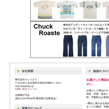
株式会社ケレリタス
お届けした商品
〒453-0012 名古屋市中村区井深町1-1 235-1
さい。
mail:shop@arcp.jp
お問い合せフォーム
お届けした商品のサ
場合、交換・返品に
古物商許可証
料、手数料はお客様
[第541160708300号/愛知県公安委員会]
<弊社に責のある返
すべての費用、手数