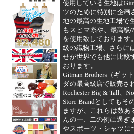
使用している生地はGitm
ツのために特別に企画
地の最高の生地工場で
もスピマ糸や、最高級の
を使用致しております
級の織物工場、さらに
せが世界でも他に比較
おります。
Gitman Brothe
ダの最高級店で販売されており
Rochester Big & 
Store Brandと
ますが、これらは数あ
んの一、二の例に過ぎません
やスポーツ・シャツについて