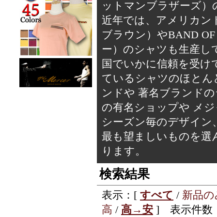
ットマンブラザーズ）
近年では、アメリカント
ブラウン）やBAND O
ー）のシャツも生産して
国でいかに信頼を受け
ているシャツのほとん
ンドや 著名ブランド
の有名ショップや メジ
シーズン毎のデザイン
最も望ましいものを選ん
ります。
検索結果
表示：[
すべて
/
新品の
高
/
高→安
] 表示件数：