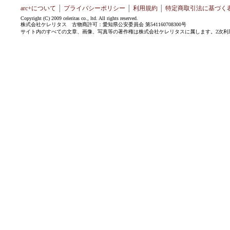
arc+について
│
プライバシーポリシー
│
利用規約
│
特定商取引法に基づく
Copyright (C) 2009 celeritas co., ltd. All rights reserved.
株式会社ケレリタス 古物商許可：愛知県公安委員会 第541160708300号
サイト内のすべての文章、画像、写真等の著作権は株式会社ケレリタスに属します。2次利