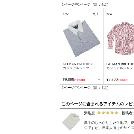
1ページ中1ページ（計：4点）
new
M, L
new
GITMAN BROTHERS
GITMAN BROTHE
カジュアルシャツ
カジュアルシャツ
¥9,800
¥9,800
+
(48%off)
(48%off)
1ページ中1ページ（計：4点）
このページに含まれるアイテムのレビ
満足度 |
投稿者 |
厚手のしっかりした生地で、
ジですが、日本人向けのサイ