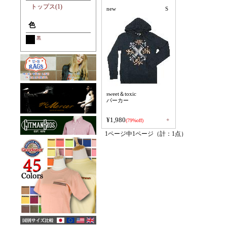
トップス(1)
new
S
色
黒
sweet＆toxic
パーカー
¥1,980
+
(79%off)
1ページ中1ページ（計：1点）