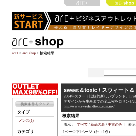
arc+
>
arc+shop
> 検索結果
sweet＆toxic / スウィー
2004年スタート比較的新しいブランド。Fr
デザインから生産までの全工程をロサンゼ
http://www.sweetandtoxic.com.mx/
タイプ
検索結果
メンズ(1)
表示：[
すべて
/
新品のみ
/
中古のみ
] 表示
カテゴリ
1ページ中1ページ（計：1点）