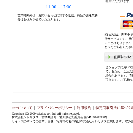
利用いただけます。
11:00－17:00
営業時間外は、お問い合わせに対する返信、商品の発送業務
等はお休みさせていただきます。
※PayPalは、世
行サービスです。 
ることはありません
どうぞご安心くださ
当ショップにおいて
ているため、ご注文
場合があります。在
頂きます。ご了承の
arc+について
│
プライバシーポリシー
│
利用規約
│
特定商取引法に基づく
Copyright (C) 2009 celeritas co., ltd. All rights reserved.
株式会社ケレリタス 古物商許可：愛知県公安委員会 第541160708300号
サイト内のすべての文章、画像、写真等の著作権は株式会社ケレリタスに属します。2次利