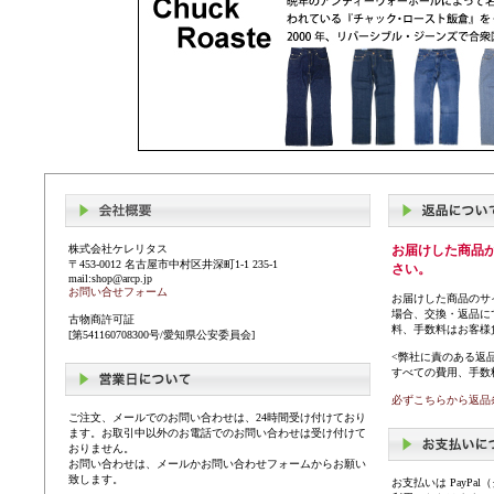
株式会社ケレリタス
お届けした商品
〒453-0012 名古屋市中村区井深町1-1 235-1
さい。
mail:shop@arcp.jp
お問い合せフォーム
お届けした商品のサ
場合、交換・返品に
古物商許可証
料、手数料はお客様
[第541160708300号/愛知県公安委員会]
<弊社に責のある返
すべての費用、手数
必ずこちらから返品
ご注文、メールでのお問い合わせは、24時間受け付けており
ます。お取引中以外のお電話でのお問い合わせは受け付けて
おりません。
お問い合わせは、メールかお問い合わせフォームからお願い
致します。
お支払いは PayP