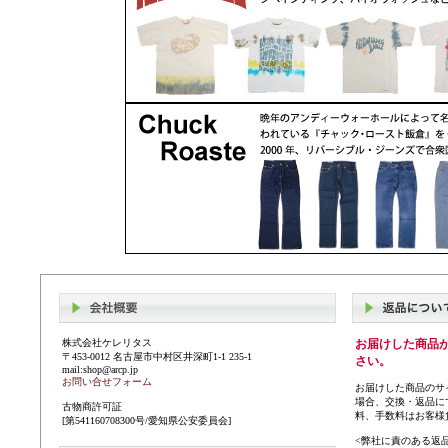
株式会社ケレリタス
お届けした商品
〒453-0012 名古屋市中村区井深町1-1 235-1
さい。
mail:shop@arcp.jp
お問い合せフォーム
お届けした商品のサ
場合、交換・返品に
古物商許可証
料、手数料はお客様
[第541160708300号/愛知県公安委員会]
<弊社に責のある返