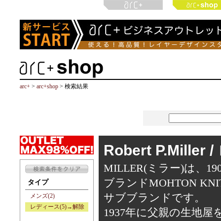
arc+
>
arc+shop
> 検索結果
Robert P.Mil
MILLER(ミラー)は
ブランドMOHTON KN
タイプ
サブブランドです。
メンズ(2)
レディース(5)→解除
1937年に父親の生地屋を