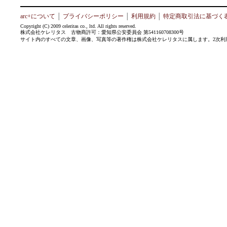
arc+について
│
プライバシーポリシー
│
利用規約
│
特定商取引法に基づく
Copyright (C) 2009 celeritas co., ltd. All rights reserved.
株式会社ケレリタス 古物商許可：愛知県公安委員会 第541160708300号
サイト内のすべての文章、画像、写真等の著作権は株式会社ケレリタスに属します。2次利