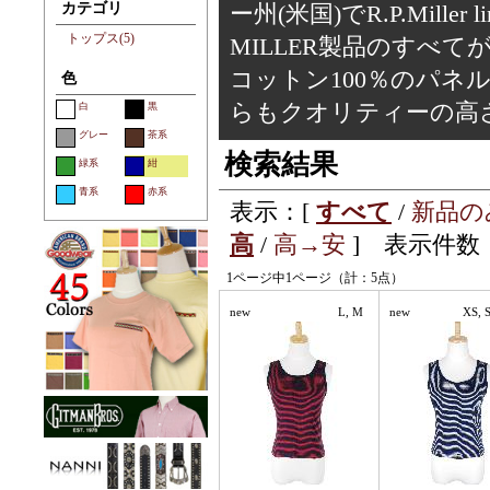
カテゴリ
ー州(米国)でR.P.Mill
トップス(5)
MILLER製品のすべ
コットン100％のパ
色
らもクオリティーの高
白
黒
グレー
茶系
検索結果
緑系
紺
青系
赤系
表示：[
すべて
/
新品の
高
/
高→安
] 表示件数：
1ページ中1ページ（計：5点）
new
L, M
new
XS, S