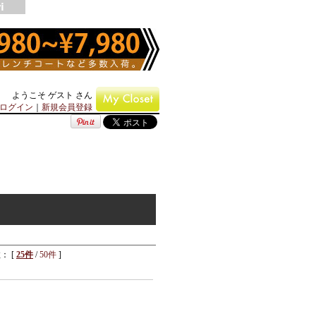
ようこそ ゲスト さん
ログイン
｜
新規会員登録
： [
25件
/
50件
]