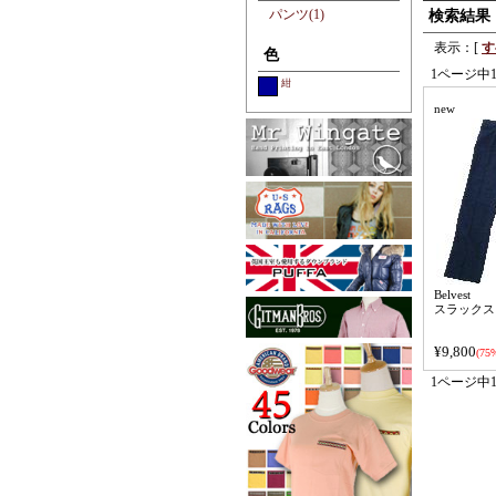
パンツ(1)
検索結果
表示：[
す
色
1ページ中
紺
new
Belvest
スラックス
¥9,800
(75%
1ページ中