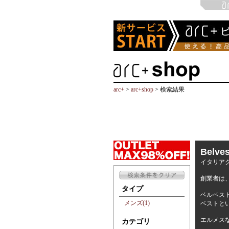
arc+
>
arc+shop
> 検索結果
Belv
イタリアク
創業者は
タイプ
ベルベス
メンズ(1)
ベストと
エルメス
カテゴリ