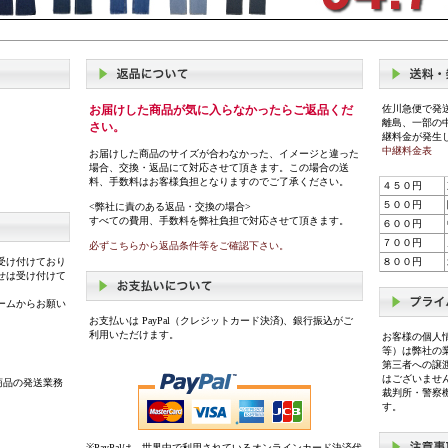
お届けした商品が気に入らなかったらご返品くだ
佐川急便で発
離島、一部の
さい。
継料金が発生
中継料金表
お届けした商品のサイズが合わなかった、イメージと違った
場合、交換・返品にて対応させて頂きます。この場合の送
料、手数料はお客様負担となりますのでご了承ください。
４５０円
５００円
<弊社に責のある返品・交換の場合>
すべての費用、手数料を弊社負担で対応させて頂きます。
６００円
７００円
必ずこちらから返品条件等をご確認下さい。
受け付けており
８００円
せは受け付けて
ームからお願い
お支払いは PayPal（クレジットカード決済)、銀行振込がご
利用いただけます。
お客様の個人
等）は弊社の
第三者への譲
はございませ
商品の発送業務
裁判所・警察
す。
※PayPalは、世界中で利用されているオンラインカード決済代