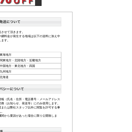
送させて頂きます。
中継料金が発生する地域は以下の送料に加え中
します。
東海地方
関東地方・北陸地方・近畿地方
中国地方・東北地方・四国
九州地方
北海道
情報（氏名・住所・電話番号・メールアドレス
業務（お知らせ、発送等）にのみ使用します。
渡または弊社スタッフ以外に閲覧を許可する事
ん。
機関から要請があった場合に限り公開致しま