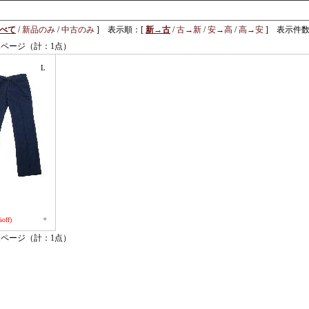
べて
/
新品のみ
/
中古のみ
] 表示順：[
新→古
/
古→新
/
安→高
/
高→安
] 表示件数
1ページ（計：1点）
L
+
off)
1ページ（計：1点）