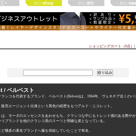
ショッピングカート（0点）
|
est / ベルベスト
ラシコを代表するブランド、ベルベスト(Belvest)は、1964年、ヴェネチア近く
、販売エージェント出身という異色の経歴をもつアルド・ニコレット。
トは、モーダのエッセンスをあわせもち、クラシコな中にもトレンド感のある艶やか
いうブランドを他のクラシコ系のスーツと明確な差となっている。
など幾多の著名ブランドへ服を供給していたことで有名。