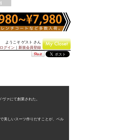
ようこそ ゲスト さん
ログイン
｜
新規会員登録
のパドヴァにて創業された。
で美しいスーツ作りだすことが、ベル