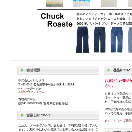
株式会社ケレリタス
お届けした商品
〒453-0012 名古屋市中村区井深町1-1 235-1
さい。
mail:shop@arcp.jp
お問い合せフォーム
お届けした商品のサ
場合、交換・返品に
古物商許可証
料、手数料はお客様
[第541160708300号/愛知県公安委員会]
<弊社に責のある返
すべての費用、手数
必ずこちらから返品
ご注文、メールでのお問い合わせは、24時間受け付けており
ます。お取引中以外のお電話でのお問い合わせは受け付けて