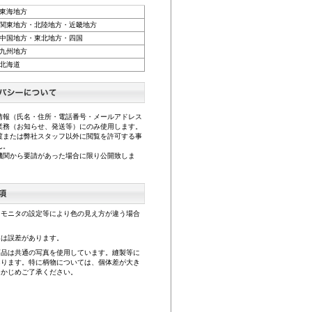
東海地方
関東地方・北陸地方・近畿地方
中国地方・東北地方・四国
九州地方
北海道
情報（氏名・住所・電話番号・メールアドレス
業務（お知らせ、発送等）にのみ使用します。
渡または弊社スタッフ以外に閲覧を許可する事
ん。
機関から要請があった場合に限り公開致しま
、モニタの設定等により色の見え方が違う場合
。
には誤差があります。
商品は共通の写真を使用しています。縫製等に
あります。特に柄物については、個体差が大き
らかじめご了承ください。