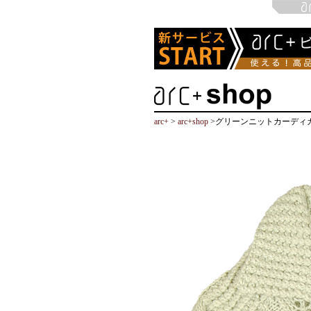
arc+
>
arc+shop
>グリーンニットカーディガ