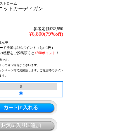
ストローム
ニットカーディガン
参考定価¥32,550
¥6,800(79%off)
還元中！
ド決済は136ポイント（1pt=1円）
の感想をご投稿頂くと
+300ポイント
！
示です。
よって違う場合がございます。
ャンペーン等で変動致します。ご注文時のポイン
ます。
S