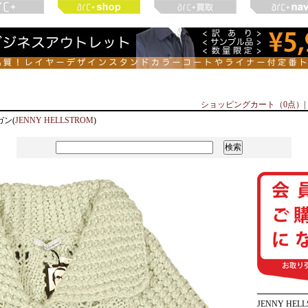
ショッピングカート（0点）
|
ン(
JENNY HELLSTROM
)
JENNY HEL