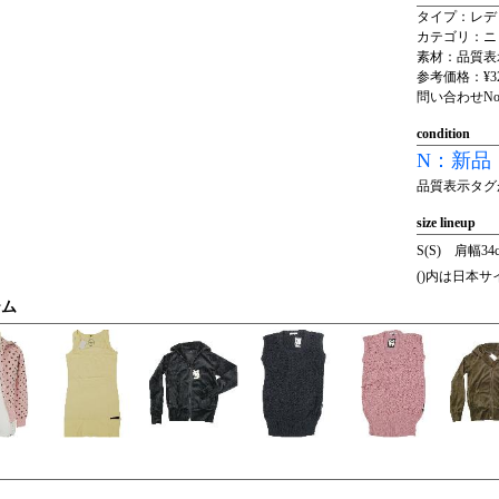
タイプ：レデ
カテゴリ：ニ
素材：品質表
参考価格：¥32
問い合わせNo.
condition
N：新品
品質表示タグ
size lineup
S(S) 肩幅34
()内は日本
テム