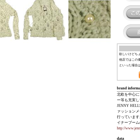
欲しいけどち
他店ではこの
といった場合
brand informa
北欧を中心に
ー等も充実し
JENNY H
ァッションメ
行っています
イナーブーム
http://www.jen
data