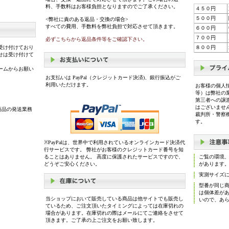
料、手数料はお客様負担となりますのでご了承ください。
４５０円
５００円
<弊社に責のある返品・交換の場合>
すべての費用、手数料を弊社負担で対応させて頂きます。
６００円
７００円
必ずこちらから返品条件等をご確認下さい。
受け付けており
８００円
せは受け付けて
ームからお願い
お支払いは PayPal（クレジットカード決済)、銀行振込がご
利用いただけます。
お客様の個人
等）は弊社の
第三者への譲
はございませ
商品の発送業務
裁判所・警察
す。
※PayPalは、世界中で利用されているオンラインカード決済代
行サービスです。 弊社がお客様のクレジットカード番号を知
ることはありません。 高度に保護されたサービスですので、
ご覧の環境
どうぞご安心ください。
があります
実測サイズ
型番が同じ
は個体差が
当ショップにおいて販売している商品は他サイトでも販売し
いので、あ
ているため、ご注文頂いたタイミングによっては在庫切れの
場合があります。在庫切れの際はメールにてご連絡をさせて
頂きます。ご了承の上ご注文をお願い致します。