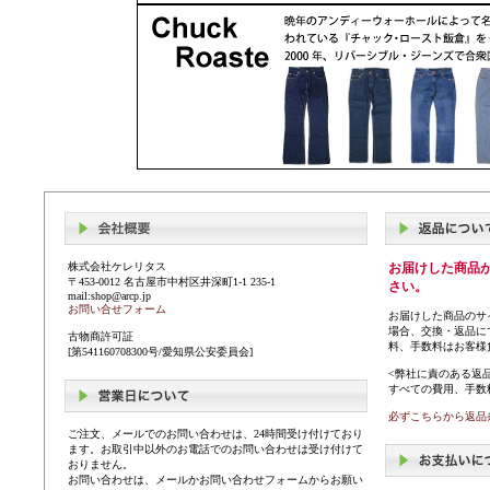
株式会社ケレリタス
お届けした商品
〒453-0012 名古屋市中村区井深町1-1 235-1
さい。
mail:shop@arcp.jp
お問い合せフォーム
お届けした商品のサ
場合、交換・返品に
古物商許可証
料、手数料はお客様
[第541160708300号/愛知県公安委員会]
<弊社に責のある返
すべての費用、手数
必ずこちらから返品
ご注文、メールでのお問い合わせは、24時間受け付けており
ます。お取引中以外のお電話でのお問い合わせは受け付けて
おりません。
お問い合わせは、メールかお問い合わせフォームからお願い