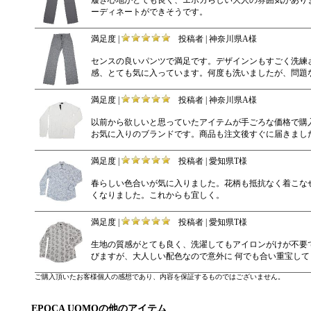
ーディネートができそうです。
満足度 |
投稿者 | 神奈川県A様
センスの良いパンツで満足です。デザインンもすごく洗練
感、とても気に入っています。何度も洗いましたが、問題
満足度 |
投稿者 | 神奈川県A様
以前から欲しいと思っていたアイテムが手ごろな価格で購
お気に入りのブランドです。商品も注文後すぐに届きまし
満足度 |
投稿者 | 愛知県T様
春らしい色合いが気に入りました。花柄も抵抗なく着こなせ
くなりました。これからも宜しく。
満足度 |
投稿者 | 愛知県T様
生地の質感がとても良く、洗濯してもアイロンがけが不要
びますが、大人しい配色なので意外に 何でも合い重宝して
ご購入頂いたお客様個人の感想であり、内容を保証するものではございません。
EPOCA UOMOの他のアイテム