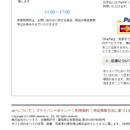
致します。
お支払いは PayP
利用いただけます。
11:00－17:00
営業時間外は、お問い合わせに対する返信、商品の発送業務
等はお休みさせていただきます。
※PayPalは、世
行サービスです。 
ることはありません
どうぞご安心くださ
当ショップにおいて
ているため、ご注文
場合があります。在
頂きます。ご了承の
arc+について
│
プライバシーポリシー
│
利用規約
│
特定商取引法に基づく
Copyright (C) 2009 celeritas co., ltd. All rights reserved.
株式会社ケレリタス 古物商許可：愛知県公安委員会 第541160708300号
サイト内のすべての文章、画像、写真等の著作権は株式会社ケレリタスに属します。2次利