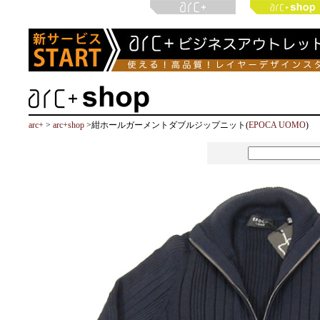
arc+
>
arc+shop
>紺ホールガーメントダブルジップニット(
EPOCA UOMO
)