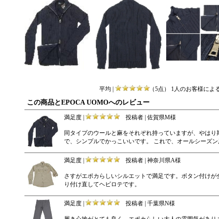
平均 |
（5点） 1人のお客様によ
この商品とEPOCA UOMOへのレビュー
満足度 |
投稿者 | 佐賀県M様
同タイプのウールと麻をそれぞれ持っていますが、やはり
で、シンプルでかっこいいです。 これで、オールシーズン
満足度 |
投稿者 | 神奈川県A様
さすがエポカらしいシルエットで満足です。ボタン付けが
り付け直してヘビロテです。
満足度 |
投稿者 | 千葉県N様
履き心地がとても良く、エポカらしい大人の雰囲気があり