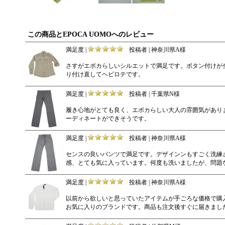
この商品とEPOCA UOMOへのレビュー
満足度 |
投稿者 | 神奈川県A様
さすがエポカらしいシルエットで満足です。ボタン付けが
り付け直してヘビロテです。
満足度 |
投稿者 | 千葉県N様
履き心地がとても良く、エポカらしい大人の雰囲気があり
ーディネートができそうです。
満足度 |
投稿者 | 神奈川県A様
センスの良いパンツで満足です。デザインンもすごく洗練
感、とても気に入っています。何度も洗いましたが、問題
満足度 |
投稿者 | 神奈川県A様
以前から欲しいと思っていたアイテムが手ごろな価格で購
お気に入りのブランドです。商品も注文後すぐに届きまし