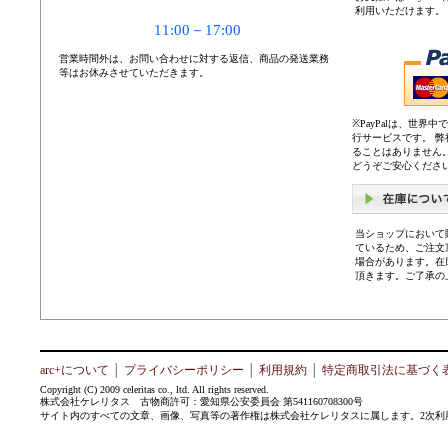
利用いただけます。
11:00－17:00
営業時間外は、お問い合わせに対する返信、商品の発送業務
等はお休みさせていただきます。
※PayPalは、世
行サービスです。 
ることはありません
どうぞご安心くださ
当ショップにおいて
ているため、ご注文
場合があります。在
頂きます。ご了承の
arc+について
│
プライバシーポリシー
│
利用規約
│
特定商取引法に基づく
Copyright (C) 2009 celeritas co., ltd. All rights reserved.
株式会社ケレリタス 古物商許可：愛知県公安委員会 第541160708300号
サイト内のすべての文章、画像、写真等の著作権は株式会社ケレリタスに属します。2次利