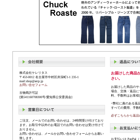
株式会社ケレリタス
お届けした商品
〒453-0012 名古屋市中村区井深町1-1 235-1
さい。
mail:shop@arcp.jp
お問い合せフォーム
お届けした商品のサ
場合、交換・返品に
古物商許可証
料、手数料はお客様
[第541160708300号/愛知県公安委員会]
<弊社に責のある返
すべての費用、手数
必ずこちらから返品
ご注文、メールでのお問い合わせは、24時間受け付けており
ます。お取引中以外のお電話でのお問い合わせは受け付けて
おりません。
お問い合わせは、メールかお問い合わせフォームからお願い
致します。
お支払いは PayP