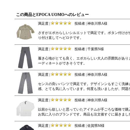
この商品とEPOCA UOMOへのレビュー
満足度 |
投稿者 | 神奈川県A様
さすがエポカらしいシルエットで満足です。ボタン付けが
り付け直してヘビロテです。
満足度 |
投稿者 | 千葉県N様
履き心地がとても良く、エポカらしい大人の雰囲気があり
ーディネートができそうです。
満足度 |
投稿者 | 神奈川県A様
センスの良いパンツで満足です。デザインンもすごく洗練
感、とても気に入っています。何度も洗いましたが、問題
満足度 |
投稿者 | 神奈川県A様
以前から欲しいと思っていたアイテムが手ごろな価格で購
お気に入りのブランドです。商品も注文後すぐに届きまし
満足度 |
投稿者 | 佐賀県M様