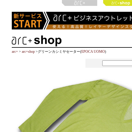
arc+
>
arc+shop
>グリーンカシミヤセーター(
EPOCA UOMO
)