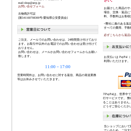
さい。
mail:shop@arcp.jp
お問い合せフォーム
お届けした商品のサ
場合、交換・返品に
古物商許可証
料、手数料はお客様
[第541160708300号/愛知県公安委員会]
<弊社に責のある返
すべての費用、手数
必ずこちらから返品
ご注文、メールでのお問い合わせは、24時間受け付けており
ます。お取引中以外のお電話でのお問い合わせは受け付けて
おりません。
お問い合わせは、メールかお問い合わせフォームからお願い
致します。
お支払いは PayP
利用いただけます。
11:00－17:00
営業時間外は、お問い合わせに対する返信、商品の発送業務
等はお休みさせていただきます。
※PayPalは、世
行サービスです。 
ることはありません
どうぞご安心くださ
当ショップにおいて
ているため、ご注文