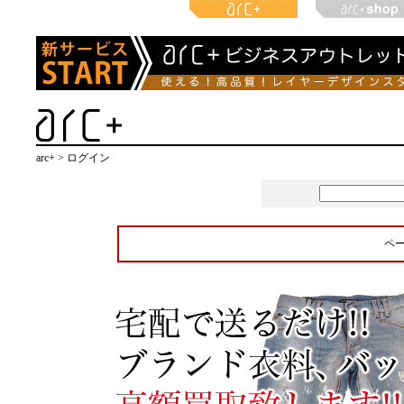
arc+ > ログイン
ペ