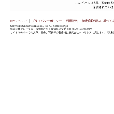
このページはSSL（Secure 
保護されていま
arc+について
│
プライバシーポリシー
│
利用規約
│
特定商取引法に基づく
Copyright (C) 2009 celeritas co., ltd. All rights reserved.
株式会社ケレリタス 古物商許可：愛知県公安委員会 第541160708300号
サイト内のすべての文章、画像、写真等の著作権は株式会社ケレリタスに属します。2次利