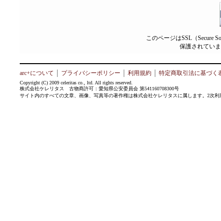
このページはSSL（Secure 
保護されていま
arc+について
│
プライバシーポリシー
│
利用規約
│
特定商取引法に基づく
Copyright (C) 2009 celeritas co., ltd. All rights reserved.
株式会社ケレリタス 古物商許可：愛知県公安委員会 第541160708300号
サイト内のすべての文章、画像、写真等の著作権は株式会社ケレリタスに属します。2次利