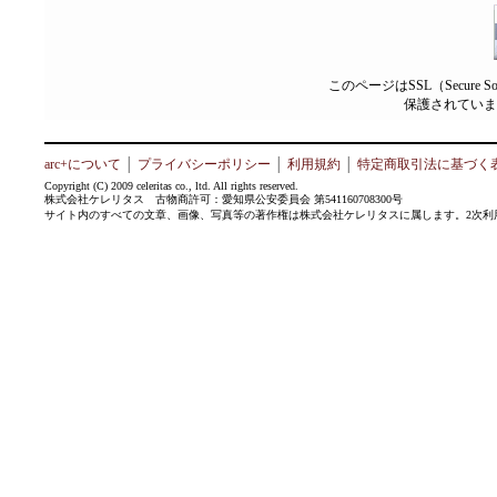
このページはSSL（Secure 
保護されていま
arc+について
│
プライバシーポリシー
│
利用規約
│
特定商取引法に基づく
Copyright (C) 2009 celeritas co., ltd. All rights reserved.
株式会社ケレリタス 古物商許可：愛知県公安委員会 第541160708300号
サイト内のすべての文章、画像、写真等の著作権は株式会社ケレリタスに属します。2次利