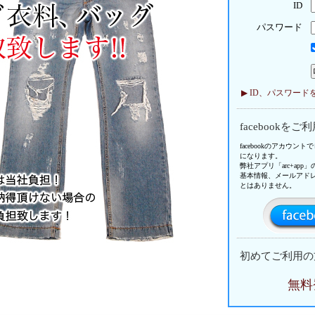
ID
パスワード
▶ ID、パスワー
facebookをご
facebookのアカウ
になります。
弊社アプリ「arc+ap
基本情報、メールアド
とはありません。
初めてご利用の
無料