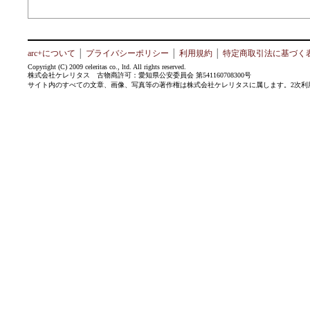
arc+について
│
プライバシーポリシー
│
利用規約
│
特定商取引法に基づく
Copyright (C) 2009 celeritas co., ltd. All rights reserved.
株式会社ケレリタス 古物商許可：愛知県公安委員会 第541160708300号
サイト内のすべての文章、画像、写真等の著作権は株式会社ケレリタスに属します。2次利