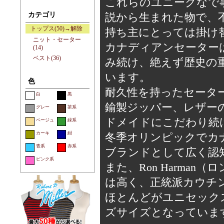
これらのユニークなで
カテゴリ
説から生まれた物で、
トップス(50)→解除
持ち主にとっては掛け
ニット・セーター
カナディアンセーターは
(14)
ベスト(36)
み続け、絶えず歴史の
います。
色
耐久性を持ったセータ
白
黒
鍮製ジッパー、レザー
グレー
茶系
ドメイドにこだわり続
ベージュ
緑系
カーキ
紺
冬季オリンピックでカ
青系
赤系
ブランドとして広く認
ピンク系
また、Ron Harma
は高く、正統派カウチ
ほとんどがユニセックスモ
ズサイズとなっていま