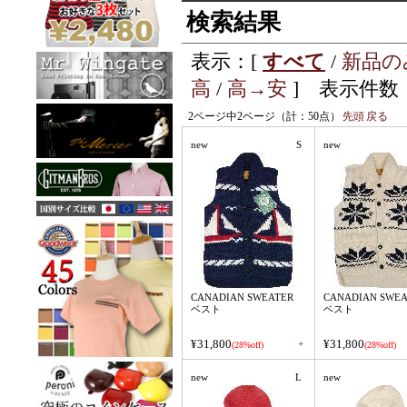
検索結果
表示：[
すべて
/
新品の
高
/
高→安
] 表示件数：
2ページ中2ページ（計：50点）
先頭
戻る
new
S
new
CANADIAN SWEATER
CANADIAN SWEA
ベスト
ベスト
¥31,800
¥31,800
+
(28%off)
(28%off)
new
L
new