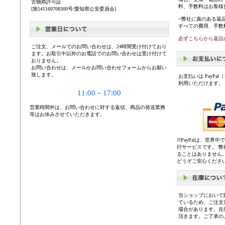
古物商許可証
料、手数料はお客様
[第541160708300号/愛知県公安委員会]
<弊社に責のある返
すべての費用、手数
必ずこちらから返品
ご注文、メールでのお問い合わせは、24時間受け付けており
ます。お取引中以外のお電話でのお問い合わせは受け付けて
おりません。
お問い合わせは、メールかお問い合わせフォームからお願い
致します。
お支払いは PayP
利用いただけます。
11:00－17:00
営業時間外は、お問い合わせに対する返信、商品の発送業務
等はお休みさせていただきます。
※PayPalは、世
行サービスです。 
ることはありません
どうぞご安心くださ
当ショップにおいて
ているため、ご注文
場合があります。在
頂きます。ご了承の