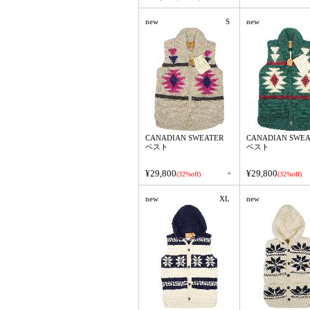
new
S
new
CANADIAN SWEATER
CANADIAN SWEA
ベスト
ベスト
¥29,800
¥29,800
+
(32%off)
(32%off)
new
XL
new