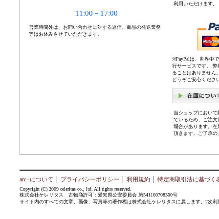
利用いただけます。
11:00－17:00
営業時間外は、お問い合わせに対する返信、商品の発送業務
等はお休みさせていただきます。
※PayPalは、世
行サービスです。 
ることはありません
どうぞご安心くださ
当ショップにおいて
ているため、ご注文
場合があります。在
頂きます。ご了承の
arc+について
│
プライバシーポリシー
│
利用規約
│
特定商取引法に基づく
Copyright (C) 2009 celeritas co., ltd. All rights reserved.
株式会社ケレリタス 古物商許可：愛知県公安委員会 第541160708300号
サイト内のすべての文章、画像、写真等の著作権は株式会社ケレリタスに属します。2次利