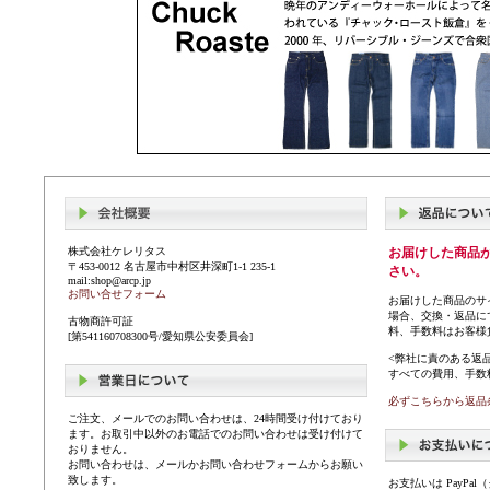
株式会社ケレリタス
お届けした商品
〒453-0012 名古屋市中村区井深町1-1 235-1
さい。
mail:shop@arcp.jp
お問い合せフォーム
お届けした商品のサ
場合、交換・返品に
古物商許可証
料、手数料はお客様
[第541160708300号/愛知県公安委員会]
<弊社に責のある返
すべての費用、手数
必ずこちらから返品
ご注文、メールでのお問い合わせは、24時間受け付けており
ます。お取引中以外のお電話でのお問い合わせは受け付けて
おりません。
お問い合わせは、メールかお問い合わせフォームからお願い
致します。
お支払いは PayP