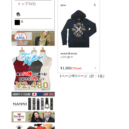
トップス(1)
new
S
色
黒
sweet＆toxic
パーカー
¥1,980
+
(79%off)
1ページ中1ページ（計：1点）