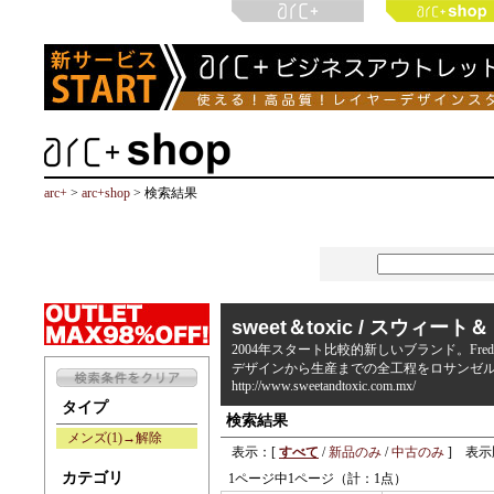
arc+
>
arc+shop
> 検索結果
sweet＆toxic / スウィー
2004年スタート比較的新しいブランド。Fr
デザインから生産までの全工程をロサンゼ
http://www.sweetandtoxic.com.mx/
タイプ
検索結果
メンズ(1)→解除
表示：[
すべて
/
新品のみ
/
中古のみ
] 表示
カテゴリ
1ページ中1ページ（計：1点）