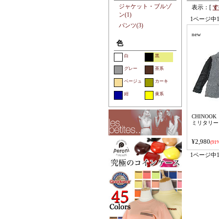
ジャケット・ブルゾ
表示：[
す
ン(1)
1ページ中
パンツ(3)
new
色
白
黒
グレー
茶系
ベージュ
カーキ
紺
黄系
CHINOOK
ミリタリー
¥2,980
(91%
1ページ中