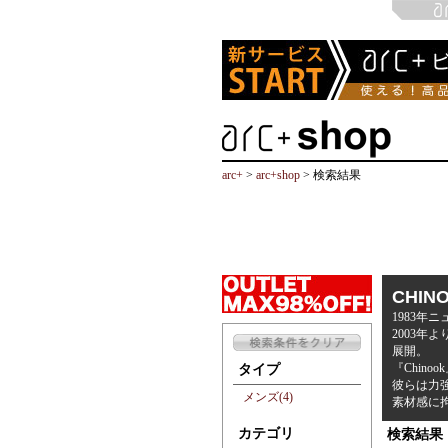
arc+
>
arc+shop
> 検索結果
CHIN
1983
2003
展開。
『Chin
タイプ
彼らは力
メンズ(4)
素材感に
カテゴリ
検索結果