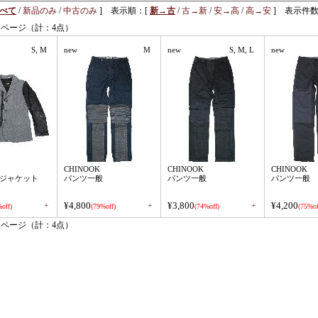
べて
/
新品のみ
/
中古のみ
] 表示順：[
新→古
/
古→新
/
安→高
/
高→安
] 表示件数
1ページ（計：4点）
S, M
new
M
new
S, M, L
new
CHINOOK
CHINOOK
CHINOOK
ジャケット
パンツ一般
パンツ一般
パンツ一般
¥4,800
¥3,800
¥4,200
+
+
+
off)
(79%off)
(74%off)
(75%of
1ページ（計：4点）