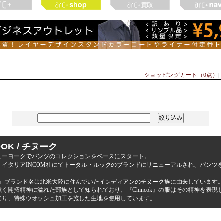
ショッピングカート（0点）
|
OOK / チヌーク
年ニューヨークでパンツのコレクションをベースにスタート。
年よりイタリアINCOM社にてトータル・ルックのブランドにリニューアルされ、パン
ook』ブランド名は北米大陸に住んでいたインディアンのチヌーク族に由来しています
強く開拓精神に溢れた部族として知られており、『Chinook』の服はその精神を表
拘り、特殊ウオッシュ加工を施した生地を使用しています。