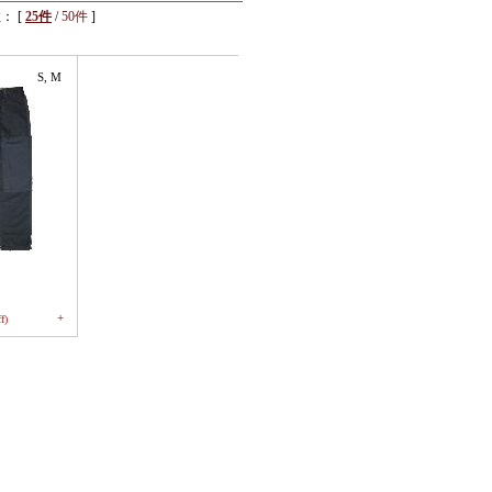
： [
25件
/
50件
]
S, M
+
f)