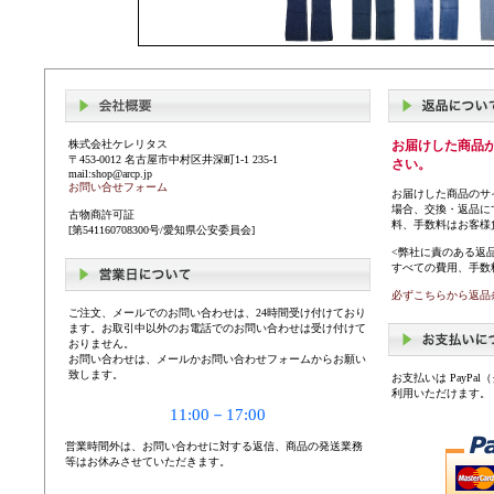
株式会社ケレリタス
お届けした商品
〒453-0012 名古屋市中村区井深町1-1 235-1
さい。
mail:shop@arcp.jp
お問い合せフォーム
お届けした商品のサ
場合、交換・返品に
古物商許可証
料、手数料はお客様
[第541160708300号/愛知県公安委員会]
<弊社に責のある返
すべての費用、手数
必ずこちらから返品
ご注文、メールでのお問い合わせは、24時間受け付けており
ます。お取引中以外のお電話でのお問い合わせは受け付けて
おりません。
お問い合わせは、メールかお問い合わせフォームからお願い
致します。
お支払いは PayP
利用いただけます。
11:00－17:00
営業時間外は、お問い合わせに対する返信、商品の発送業務
等はお休みさせていただきます。