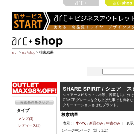
arc+
>
arc+shop
> 検索結果
SHARE SPIRIT / シェア
シェアースピリット - 均等、苦喜を共に分け
GRACE グレースを立ち上げた事でも有
クリーエーションさせたブランド。
タイプ
検索結果
メンズ(3)
表示：[
すべて
/
新品のみ
/
中古のみ
] 表示
レディース(3)
1ページ中1ページ（計：3点）