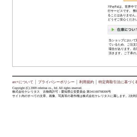
※PayPalは、世
行サービスです。 
ることはありません
どうぞご安心くださ
当ショップにおいて
ているため、ご注文
場合があります。在
頂きます。ご了承の
arc+について
│
プライバシーポリシー
│
利用規約
│
特定商取引法に基づく
Copyright (C) 2009 celeritas co., ltd. All rights reserved.
株式会社ケレリタス 古物商許可：愛知県公安委員会 第541160708300号
サイト内のすべての文章、画像、写真等の著作権は株式会社ケレリタスに属します。2次利