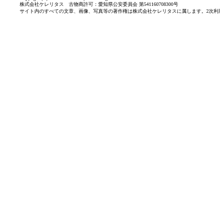
株式会社ケレリタス 古物商許可：愛知県公安委員会 第541160708300号
サイト内のすべての文章、画像、写真等の著作権は株式会社ケレリタスに属します。2次利