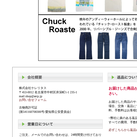
株式会社ケレリタス
お届けした商品
〒453-0012 名古屋市中村区井深町1-1 235-1
さい。
mail:shop@arcp.jp
お問い合せフォーム
お届けした商品のサ
場合、交換・返品に
古物商許可証
料、手数料はお客様
[第541160708300号/愛知県公安委員会]
<弊社に責のある返
すべての費用、手数
必ずこちらから返品
ご注文、メールでのお問い合わせは、24時間受け付けており