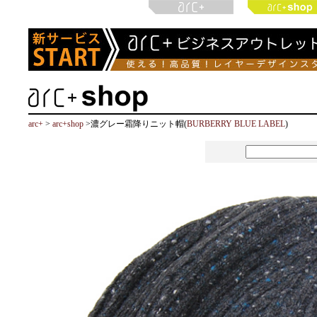
arc+
>
arc+shop
>濃グレー霜降りニット帽(
BURBERRY BLUE LABEL
)