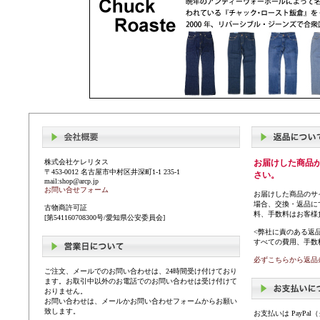
株式会社ケレリタス
お届けした商品
〒453-0012 名古屋市中村区井深町1-1 235-1
さい。
mail:shop@arcp.jp
お問い合せフォーム
お届けした商品のサ
場合、交換・返品に
古物商許可証
料、手数料はお客様
[第541160708300号/愛知県公安委員会]
<弊社に責のある返
すべての費用、手数
必ずこちらから返品
ご注文、メールでのお問い合わせは、24時間受け付けており
ます。お取引中以外のお電話でのお問い合わせは受け付けて
おりません。
お問い合わせは、メールかお問い合わせフォームからお願い
致します。
お支払いは PayP