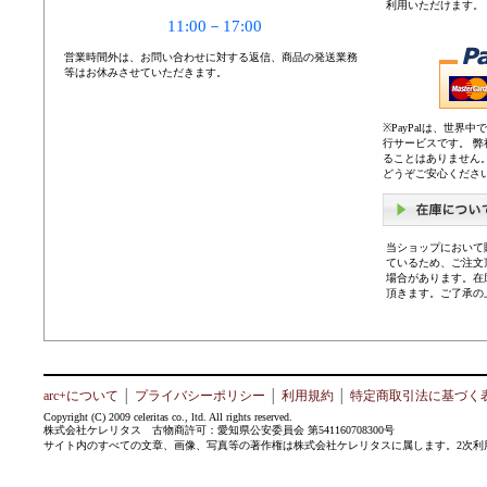
利用いただけます。
11:00－17:00
営業時間外は、お問い合わせに対する返信、商品の発送業務
等はお休みさせていただきます。
※PayPalは、世
行サービスです。 
ることはありません
どうぞご安心くださ
当ショップにおいて
ているため、ご注文
場合があります。在
頂きます。ご了承の
arc+について
│
プライバシーポリシー
│
利用規約
│
特定商取引法に基づく
Copyright (C) 2009 celeritas co., ltd. All rights reserved.
株式会社ケレリタス 古物商許可：愛知県公安委員会 第541160708300号
サイト内のすべての文章、画像、写真等の著作権は株式会社ケレリタスに属します。2次利