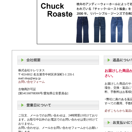
株式会社ケレリタス
お届けした商品
〒453-0012 名古屋市中村区井深町1-1 235-1
さい。
mail:shop@arcp.jp
お問い合せフォーム
お届けした商品のサ
場合、交換・返品に
古物商許可証
料、手数料はお客様
[第541160708300号/愛知県公安委員会]
<弊社に責のある返
すべての費用、手数
必ずこちらから返品
ご注文、メールでのお問い合わせは、24時間受け付けており
ます。お取引中以外のお電話でのお問い合わせは受け付けて
おりません。
お問い合わせは、メールかお問い合わせフォームからお願い
致します。