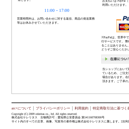
お支払いは PayP
利用いただけます。
11:00－17:00
営業時間外は、お問い合わせに対する返信、商品の発送業務
等はお休みさせていただきます。
※PayPalは、世
行サービスです。 
ることはありません
どうぞご安心くださ
当ショップにおいて
ているため、ご注文
場合があります。在
頂きます。ご了承の
arc+について
│
プライバシーポリシー
│
利用規約
│
特定商取引法に基づく
Copyright (C) 2009 celeritas co., ltd. All rights reserved.
株式会社ケレリタス 古物商許可：愛知県公安委員会 第541160708300号
サイト内のすべての文章、画像、写真等の著作権は株式会社ケレリタスに属します。2次利