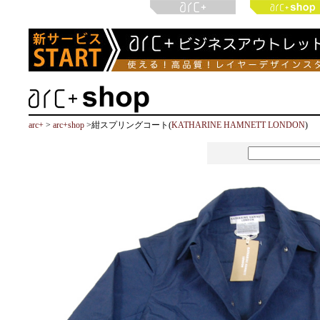
arc+
>
arc+shop
>紺スプリングコート(
KATHARINE HAMNETT LONDON
)