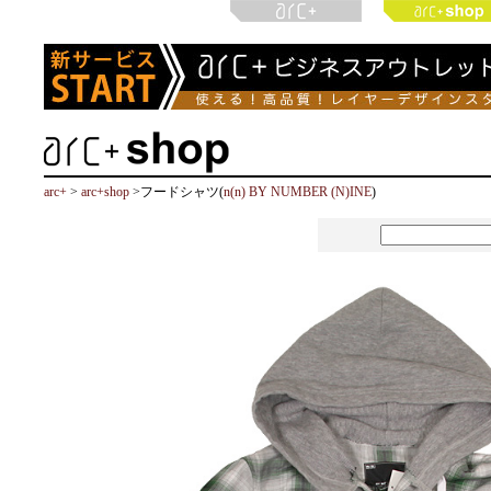
arc+
>
arc+shop
>フードシャツ(
n(n) BY NUMBER (N)INE
)