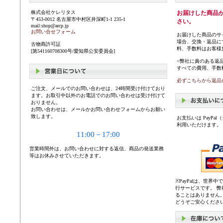
株式会社ケレリタス
お届けした商品
〒453-0012 名古屋市中村区井深町1-1 235-1
さい。
mail:shop@arcp.jp
お問い合せフォーム
お届けした商品のサ
場合、交換・返品に
古物商許可証
料、手数料はお客様
[第541160708300号/愛知県公安委員会]
<弊社に責のある返
すべての費用、手数
必ずこちらから返品
ご注文、メールでのお問い合わせは、24時間受け付けており
ます。お取引中以外のお電話でのお問い合わせは受け付けて
おりません。
お問い合わせは、メールかお問い合わせフォームからお願い
致します。
お支払いは PayP
利用いただけます。
11:00－17:00
営業時間外は、お問い合わせに対する返信、商品の発送業務
等はお休みさせていただきます。
※PayPalは、世
行サービスです。 
ることはありません
どうぞご安心くださ