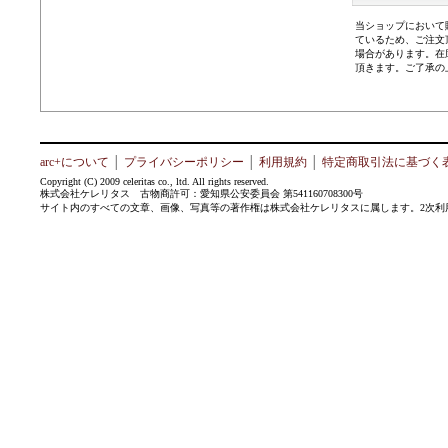
当ショップにおいて
ているため、ご注文
場合があります。在
頂きます。ご了承の
arc+について
│
プライバシーポリシー
│
利用規約
│
特定商取引法に基づく
Copyright (C) 2009 celeritas co., ltd. All rights reserved.
株式会社ケレリタス 古物商許可：愛知県公安委員会 第541160708300号
サイト内のすべての文章、画像、写真等の著作権は株式会社ケレリタスに属します。2次利