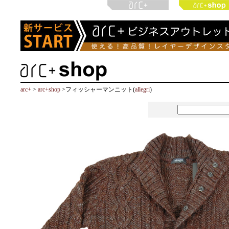
arc+
>
arc+shop
>フィッシャーマンニット(
allegri
)