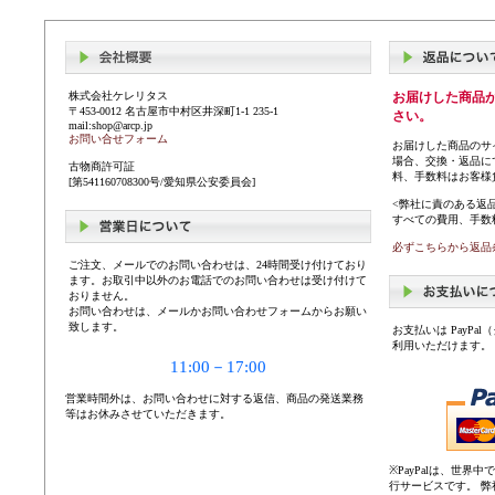
株式会社ケレリタス
お届けした商品
〒453-0012 名古屋市中村区井深町1-1 235-1
さい。
mail:shop@arcp.jp
お問い合せフォーム
お届けした商品のサ
場合、交換・返品に
古物商許可証
料、手数料はお客様
[第541160708300号/愛知県公安委員会]
<弊社に責のある返
すべての費用、手数
必ずこちらから返品
ご注文、メールでのお問い合わせは、24時間受け付けており
ます。お取引中以外のお電話でのお問い合わせは受け付けて
おりません。
お問い合わせは、メールかお問い合わせフォームからお願い
致します。
お支払いは PayP
利用いただけます。
11:00－17:00
営業時間外は、お問い合わせに対する返信、商品の発送業務
等はお休みさせていただきます。
※PayPalは、世
行サービスです。 