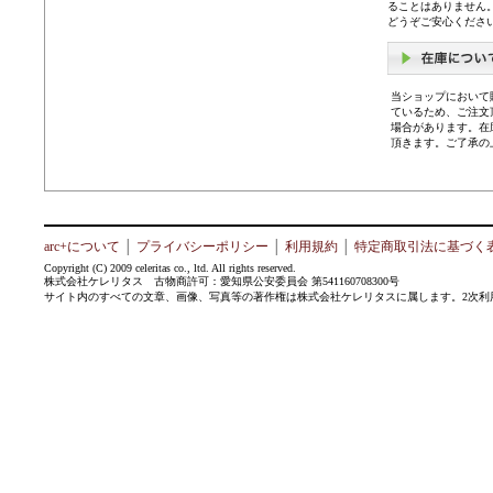
ることはありません
どうぞご安心くださ
当ショップにおいて
ているため、ご注文
場合があります。在
頂きます。ご了承の
arc+について
│
プライバシーポリシー
│
利用規約
│
特定商取引法に基づく
Copyright (C) 2009 celeritas co., ltd. All rights reserved.
株式会社ケレリタス 古物商許可：愛知県公安委員会 第541160708300号
サイト内のすべての文章、画像、写真等の著作権は株式会社ケレリタスに属します。2次利