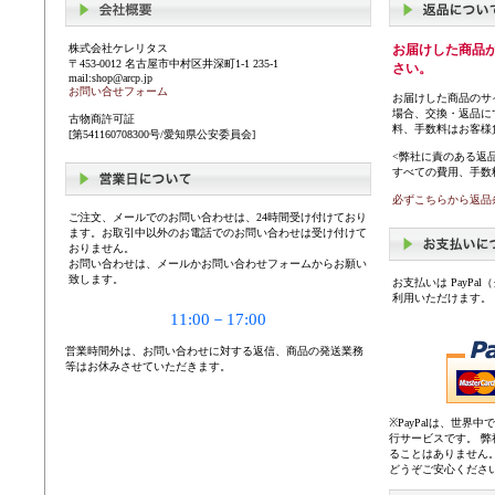
株式会社ケレリタス
お届けした商品
〒453-0012 名古屋市中村区井深町1-1 235-1
さい。
mail:shop@arcp.jp
お問い合せフォーム
お届けした商品のサ
場合、交換・返品に
古物商許可証
料、手数料はお客様
[第541160708300号/愛知県公安委員会]
<弊社に責のある返
すべての費用、手数
必ずこちらから返品
ご注文、メールでのお問い合わせは、24時間受け付けており
ます。お取引中以外のお電話でのお問い合わせは受け付けて
おりません。
お問い合わせは、メールかお問い合わせフォームからお願い
致します。
お支払いは PayP
利用いただけます。
11:00－17:00
営業時間外は、お問い合わせに対する返信、商品の発送業務
等はお休みさせていただきます。
※PayPalは、世
行サービスです。 
ることはありません
どうぞご安心くださ