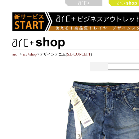
arc+
>
arc+shop
>デザインデニム(
S.B.CONCEPT
)