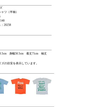
ズ
シャツ（半袖）
％
140
：20258
3.5cm 身幅50.5cm 着丈71cm 袖丈
サイズの目安を表示しています。