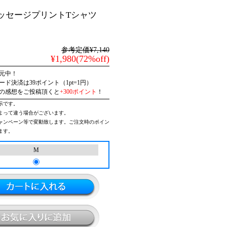
ッセージプリントTシャツ
参考定価¥7,140
¥1,980(72%off)
元中！
ド決済は39ポイント（1pt=1円）
の感想をご投稿頂くと
+300ポイント
！
示です。
よって違う場合がございます。
ャンペーン等で変動致します。ご注文時のポイン
ます。
M