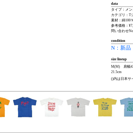
data
タイプ：メン
カテゴリ：T
素材：綿100
参考価格：¥7,
問い合わせNo.
condition
N：新品
size lineup
M(M) 肩幅4
21.5cm
()内は日本