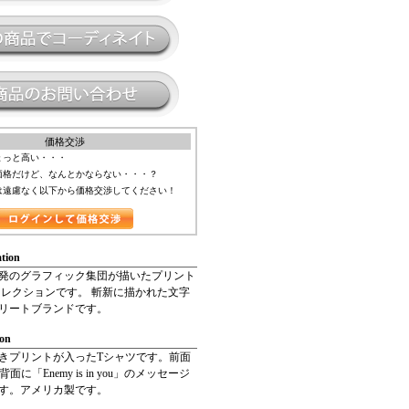
価格交渉
ょっと高い・・・
価格だけど、なんとかならない・・・？
は遠慮なく以下から価格交渉してください！
tion
発のグラフィック集団が描いたプリント
Sのコレクションです。 斬新に描かれた文字
リートブランドです。
ion
きプリントが入ったTシャツです。前面
背面に「Enemy is in you」のメッセージ
す。アメリカ製です。