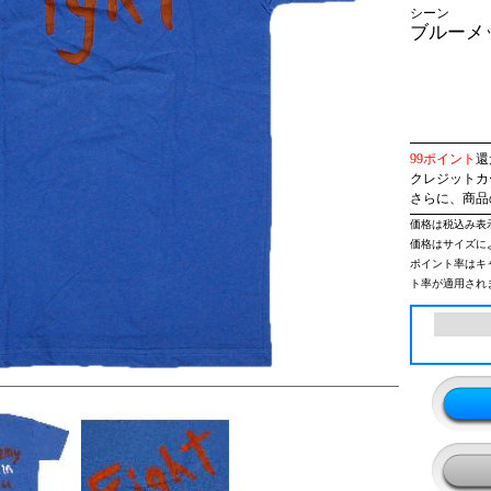
シーン
ブルーメ
99ポイント
還
クレジットカー
さらに、商品
価格は税込み表
価格はサイズに
ポイント率はキ
ト率が適用され