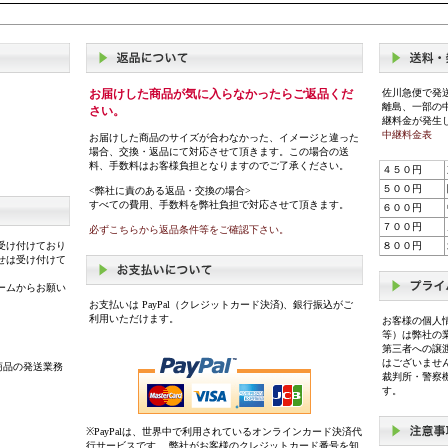
お届けした商品が気に入らなかったらご返品くだ
佐川急便で発
離島、一部の
さい。
継料金が発生
中継料金表
お届けした商品のサイズが合わなかった、イメージと違った
場合、交換・返品にて対応させて頂きます。この場合の送
料、手数料はお客様負担となりますのでご了承ください。
４５０円
５００円
<弊社に責のある返品・交換の場合>
すべての費用、手数料を弊社負担で対応させて頂きます。
６００円
７００円
必ずこちらから返品条件等をご確認下さい。
受け付けており
８００円
せは受け付けて
ームからお願い
お支払いは PayPal（クレジットカード決済)、銀行振込がご
利用いただけます。
お客様の個人
等）は弊社の
第三者への譲
はございませ
商品の発送業務
裁判所・警察
す。
※PayPalは、世界中で利用されているオンラインカード決済代
行サービスです。 弊社がお客様のクレジットカード番号を知