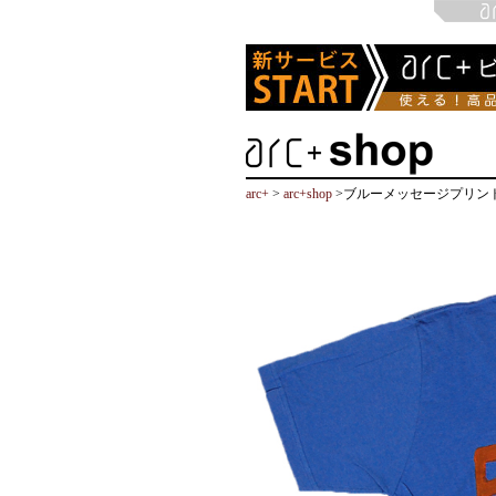
arc+
>
arc+shop
>ブルーメッセージプリント