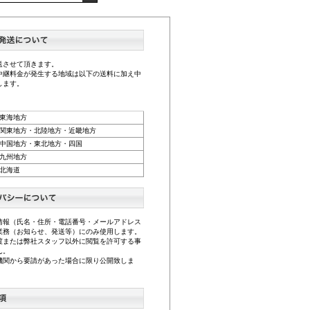
送させて頂きます。
中継料金が発生する地域は以下の送料に加え中
します。
東海地方
関東地方・北陸地方・近畿地方
中国地方・東北地方・四国
九州地方
北海道
情報（氏名・住所・電話番号・メールアドレス
業務（お知らせ、発送等）にのみ使用します。
渡または弊社スタッフ以外に閲覧を許可する事
ん。
機関から要請があった場合に限り公開致しま