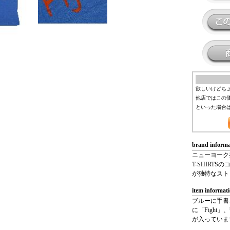
欲しいけどち
他店ではこの
といった場合
brand informa
ニューヨーク
T-SHIRT
が独特なスト
item informat
ブルーに手書
に「Fight」、
が入っていま